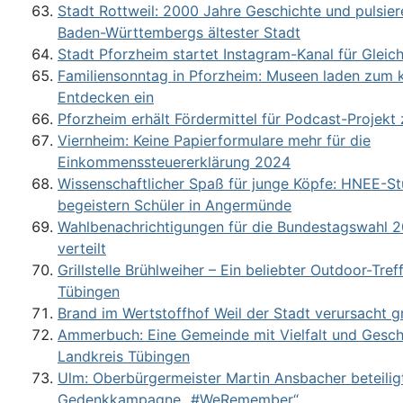
Stadt Rottweil: 2000 Jahre Geschichte und pulsie
Baden-Württembergs ältester Stadt
Stadt Pforzheim startet Instagram-Kanal für Gleic
Familiensonntag in Pforzheim: Museen laden zum k
Entdecken ein
Pforzheim erhält Fördermittel für Podcast-Projek
Viernheim: Keine Papierformulare mehr für die
Einkommenssteuererklärung 2024
Wissenschaftlicher Spaß für junge Köpfe: HNEE-S
begeistern Schüler in Angermünde
Wahlbenachrichtigungen für die Bundestagswahl 2
verteilt
Grillstelle Brühlweiher – Ein beliebter Outdoor-Tref
Tübingen
Brand im Wertstoffhof Weil der Stadt verursacht 
Ammerbuch: Eine Gemeinde mit Vielfalt und Gesch
Landkreis Tübingen
Ulm: Oberbürgermeister Martin Ansbacher beteiligt
Gedenkkampagne „#WeRemember“