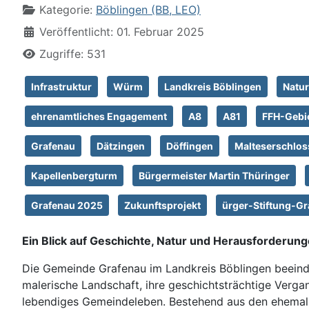
Kategorie:
Böblingen (BB, LEO)
Veröffentlicht: 01. Februar 2025
Zugriffe: 531
Infrastruktur
Würm
Landkreis Böblingen
Natur
ehrenamtliches Engagement
A8
A81
FFH-Gebi
Grafenau
Dätzingen
Döffingen
Malteserschlos
Kapellenbergturm
Bürgermeister Martin Thüringer
Grafenau 2025
Zukunftsprojekt
ürger-Stiftung-G
Ein Blick auf Geschichte, Natur und Herausforderun
Die Gemeinde Grafenau im Landkreis Böblingen beeind
malerische Landschaft, ihre geschichtsträchtige Verga
lebendiges Gemeindeleben. Bestehend aus den ehemal