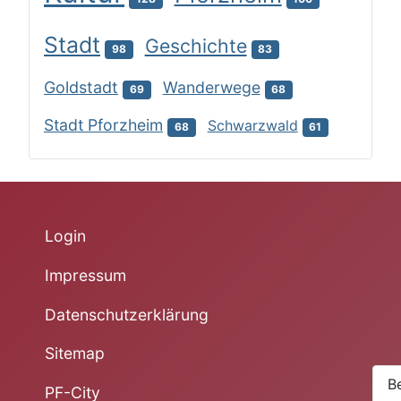
Stadt
Geschichte
98
83
Goldstadt
Wanderwege
69
68
Stadt Pforzheim
Schwarzwald
68
61
Login
Impressum
Datenschutzerklärung
Sitemap
B
PF-City