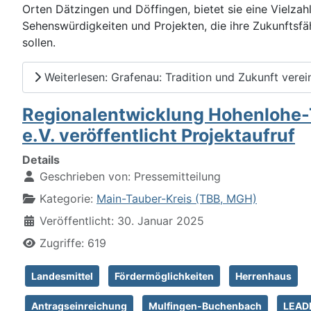
Orten Dätzingen und Döffingen, bietet sie eine Vielzah
Sehenswürdigkeiten und Projekten, die ihre Zukunftsfäh
sollen.
Weiterlesen: Grafenau: Tradition und Zukunft verei
Regionalentwicklung Hohenlohe
e.V. veröffentlicht Projektaufruf
Details
Geschrieben von:
Pressemitteilung
Kategorie:
Main-Tauber-Kreis (TBB, MGH)
Veröffentlicht: 30. Januar 2025
Zugriffe: 619
Landesmittel
Fördermöglichkeiten
Herrenhaus
Antragseinreichung
Mulfingen-Buchenbach
LEAD