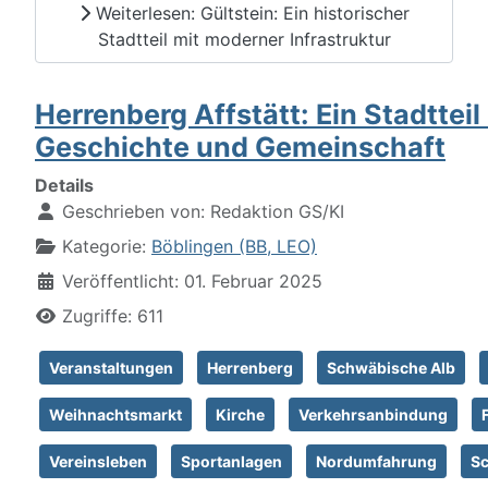
Weiterlesen: Gültstein: Ein historischer
Stadtteil mit moderner Infrastruktur
Herrenberg Affstätt: Ein Stadtteil
Geschichte und Gemeinschaft
Details
Geschrieben von:
Redaktion GS/KI
Kategorie:
Böblingen (BB, LEO)
Veröffentlicht: 01. Februar 2025
Zugriffe: 611
Veranstaltungen
Herrenberg
Schwäbische Alb
Weihnachtsmarkt
Kirche
Verkehrsanbindung
Vereinsleben
Sportanlagen
Nordumfahrung
S