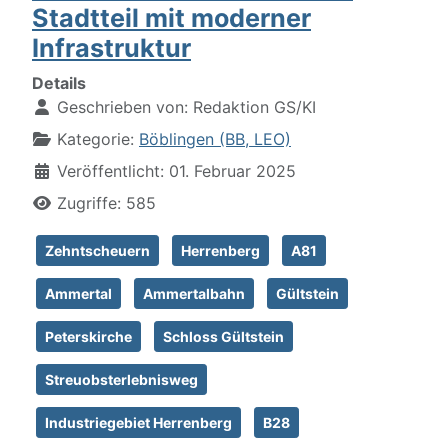
Stadtteil mit moderner
Infrastruktur
Details
Geschrieben von:
Redaktion GS/KI
Kategorie:
Böblingen (BB, LEO)
Veröffentlicht: 01. Februar 2025
Zugriffe: 585
Zehntscheuern
Herrenberg
A81
Ammertal
Ammertalbahn
Gültstein
Peterskirche
Schloss Gültstein
Streuobsterlebnisweg
Industriegebiet Herrenberg
B28