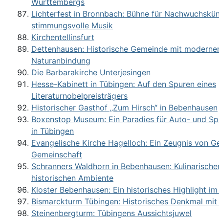
Württembergs
Lichterfest in Bronnbach: Bühne für Nachwuchskün
stimmungsvolle Musik
Kirchentellinsfurt
Dettenhausen: Historische Gemeinde mit moderner 
Naturanbindung
Die Barbarakirche Unterjesingen
Hesse-Kabinett in Tübingen: Auf den Spuren eines
Literaturnobelpreisträgers
Historischer Gasthof „Zum Hirsch“ in Bebenhausen
Boxenstop Museum: Ein Paradies für Auto- und Sp
in Tübingen
Evangelische Kirche Hagelloch: Ein Zeugnis von G
Gemeinschaft
Schranners Waldhorn in Bebenhausen: Kulinarische
historischen Ambiente
Kloster Bebenhausen: Ein historisches Highlight i
Bismarckturm Tübingen: Historisches Denkmal mit
Steinenbergturm: Tübingens Aussichtsjuwel