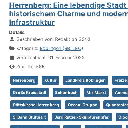
Herrenberg: Eine lebendige Stadt
historischem Charme und moder
Infrastruktur
Details
Geschrieben von:
Redaktion GS/KI
Kategorie:
Böblingen (BB, LEO)
Veröffentlicht: 01. Februar 2025
Zugriffe: 565
Herrenberg
Kultur
Landkreis Böblingen
Freizei
Große Kreisstadt
Schönbuch
Mix Markt
Amme
Stiftskirche Herrenberg
Ozean-Gruppe
Quantente
S-Bahn Stuttgart
Jerg Ratgeb Skulpturenpfad
Glo