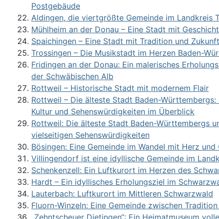
Postgebäude
Aldingen, die viertgrößte Gemeinde im Landkreis T
Mühlheim an der Donau – Eine Stadt mit Geschich
Spaichingen – Eine Stadt mit Tradition und Zukunf
Trossingen – Die Musikstadt im Herzen Baden-Wü
Fridingen an der Donau: Ein malerisches Erholungs
der Schwäbischen Alb
Rottweil – Historische Stadt mit modernem Flair
Rottweil – Die älteste Stadt Baden-Württembergs:
Kultur und Sehenswürdigkeiten im Überblick
Rottweil: Die älteste Stadt Baden-Württembergs un
vielseitigen Sehenswürdigkeiten
Bösingen: Eine Gemeinde im Wandel mit Herz und
Villingendorf ist eine idyllische Gemeinde im Landk
Schenkenzell: Ein Luftkurort im Herzen des Schw
Hardt – Ein idyllisches Erholungsziel im Schwarzw
Lauterbach: Luftkurort im Mittleren Schwarzwald
Fluorn-Winzeln: Eine Gemeinde zwischen Traditio
„Zehntscheuer Dietingen“: Ein Heimatmuseum voll