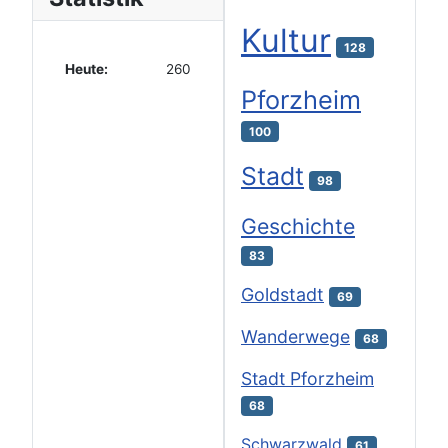
Kultur
128
Heute:
260
Pforzheim
100
Stadt
98
Geschichte
83
Goldstadt
69
Wanderwege
68
Stadt Pforzheim
68
Schwarzwald
61