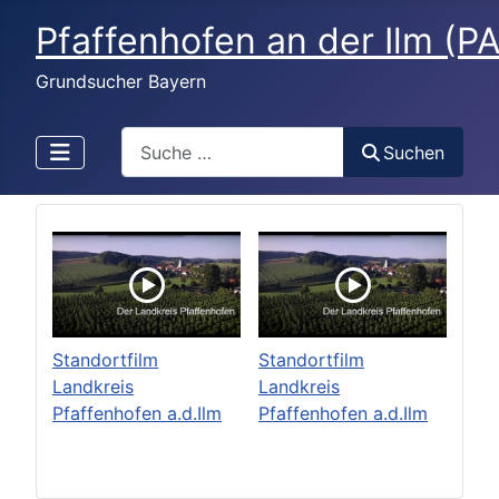
Pfaffenhofen an der Ilm (P
Grundsucher Bayern
Search
Suchen
Standortfilm
Standortfilm
Landkreis
Landkreis
Pfaffenhofen a.d.Ilm
Pfaffenhofen a.d.Ilm