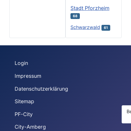
Stadt Pforzheim
68
Schwarzwald
61
Login
Impressum
Datenschutzerklärung
Sitemap
B
PF-City
City-Amberg