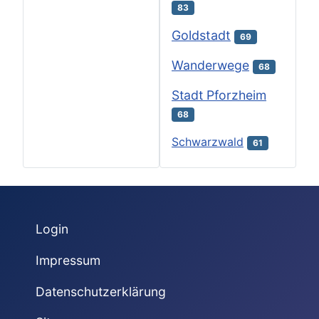
83
Goldstadt
69
Wanderwege
68
Stadt Pforzheim
68
Schwarzwald
61
Login
Impressum
Datenschutzerklärung