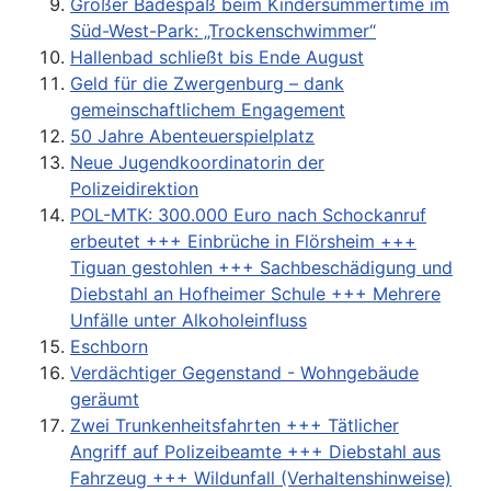
Großer Badespaß beim Kindersummertime im
Süd-West-Park: „Trockenschwimmer“
Hallenbad schließt bis Ende August
Geld für die Zwergenburg – dank
gemeinschaftlichem Engagement
50 Jahre Abenteuerspielplatz
Neue Jugendkoordinatorin der
Polizeidirektion
POL-MTK: 300.000 Euro nach Schockanruf
erbeutet +++ Einbrüche in Flörsheim +++
Tiguan gestohlen +++ Sachbeschädigung und
Diebstahl an Hofheimer Schule +++ Mehrere
Unfälle unter Alkoholeinfluss
Eschborn
Verdächtiger Gegenstand - Wohngebäude
geräumt
Zwei Trunkenheitsfahrten +++ Tätlicher
Angriff auf Polizeibeamte +++ Diebstahl aus
Fahrzeug +++ Wildunfall (Verhaltenshinweise)