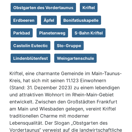
Obstgarten des Vordertaunus
Kriftel
Erdbeeren
Äpfel
Bonifatiuskapelle
Parkbad
Planetenweg
S-Bahn Kriftel
Castolin Eutectic
Sto-Gruppe
Lindenblütenfest
Weingartenschule
Kriftel, eine charmante Gemeinde im Main-Taunus-
Kreis, hat sich mit seinen 11.123 Einwohnern
(Stand: 31. Dezember 2023) zu einem lebendigen
und attraktiven Wohnort im Rhein-Main-Gebiet
entwickelt. Zwischen den Großstädten Frankfurt
am Main und Wiesbaden gelegen, vereint Kriftel
traditionellen Charme mit moderner
Lebensqualität. Der Slogan „Obstgarten des
Vordertaunus“ verweist auf die landwirtschaftliche