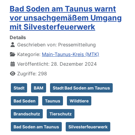
Bad Soden am Taunus warnt
vor unsachgemäßem Umgang
mit Silvesterfeuerwerk
Details
Geschrieben von:
Pressemitteilung
Kategorie:
Main-Taunus-Kreis (MTK)
Veröffentlicht: 28. Dezember 2024
Zugriffe: 298
Stadt
BAM
Stadt Bad Soden am Taunus
Bad Soden
Taunus
Wildtiere
Brandschutz
Tierschutz
Bad Soden am Taunus
Silvesterfeuerwerk