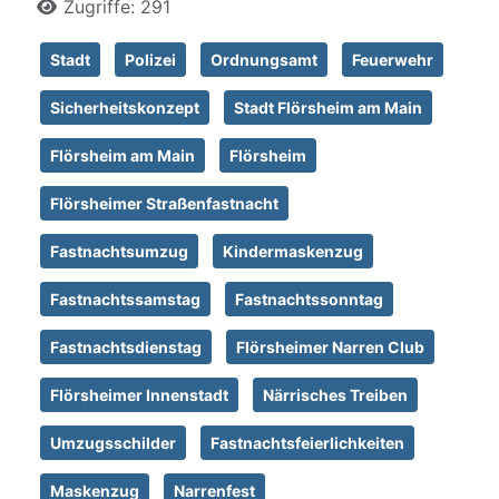
Zugriffe: 291
Stadt
Polizei
Ordnungsamt
Feuerwehr
Sicherheitskonzept
Stadt Flörsheim am Main
Flörsheim am Main
Flörsheim
Flörsheimer Straßenfastnacht
Fastnachtsumzug
Kindermaskenzug
Fastnachtssamstag
Fastnachtssonntag
Fastnachtsdienstag
Flörsheimer Narren Club
Flörsheimer Innenstadt
Närrisches Treiben
Umzugsschilder
Fastnachtsfeierlichkeiten
Maskenzug
Narrenfest