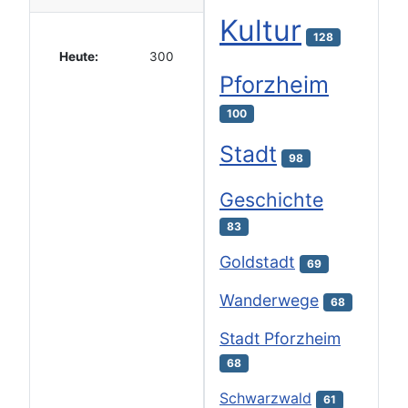
Kultur
128
Heute:
300
Pforzheim
100
Stadt
98
Geschichte
83
Goldstadt
69
Wanderwege
68
Stadt Pforzheim
68
Schwarzwald
61