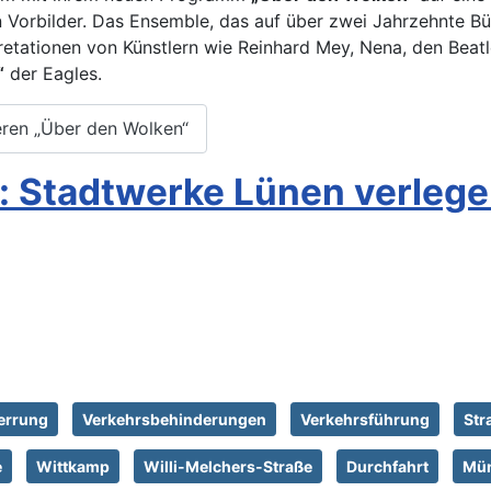
n Vorbilder. Das Ensemble, das auf über zwei Jahrzehnte B
retationen von Künstlern wie Reinhard Mey, Nena, den Bea
“
der Eagles.
eren „Über den Wolken“
: Stadtwerke Lünen verlege
errung
Verkehrsbehinderungen
Verkehrsführung
Str
e
Wittkamp
Willi-Melchers-Straße
Durchfahrt
Mün