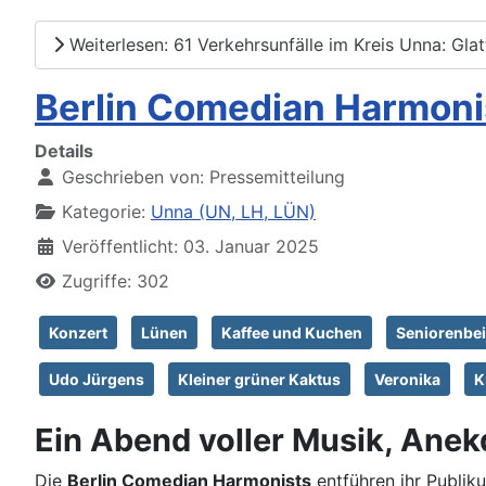
Weiterlesen: 61 Verkehrsunfälle im Kreis Unna: Gla
Berlin Comedian Harmoni
Details
Geschrieben von:
Pressemitteilung
Kategorie:
Unna (UN, LH, LÜN)
Veröffentlicht: 03. Januar 2025
Zugriffe: 302
Konzert
Lünen
Kaffee und Kuchen
Seniorenbei
Udo Jürgens
Kleiner grüner Kaktus
Veronika
K
Ein Abend voller Musik, Anek
Die
Berlin Comedian Harmonists
entführen ihr Publi