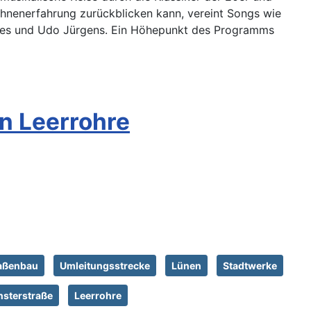
ühnenerfahrung zurückblicken kann, vereint Songs wie
tles und Udo Jürgens. Ein Höhepunkt des Programms
n Leerrohre
aßenbau
Umleitungsstrecke
Lünen
Stadtwerke
sterstraße
Leerrohre