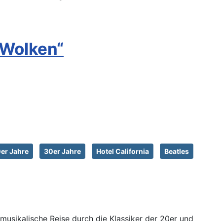
 Wolken“
er Jahre
30er Jahre
Hotel California
Beatles
musikalische Reise durch die Klassiker der 20er und