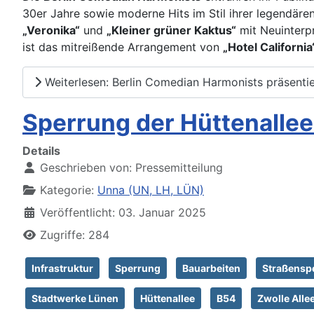
30er Jahre sowie moderne Hits im Stil ihrer legendäre
„Veronika“
und
„Kleiner grüner Kaktus“
mit Neuinterp
ist das mitreißende Arrangement von
„Hotel California
Weiterlesen: Berlin Comedian Harmonists präsenti
Sperrung der Hüttenallee
Details
Geschrieben von:
Pressemitteilung
Kategorie:
Unna (UN, LH, LÜN)
Veröffentlicht: 03. Januar 2025
Zugriffe: 284
Infrastruktur
Sperrung
Bauarbeiten
Straßensp
Stadtwerke Lünen
Hüttenallee
B54
Zwolle Alle