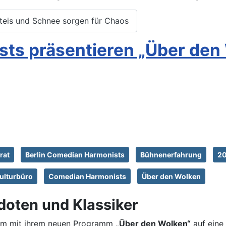
tteis und Schnee sorgen für Chaos
sts präsentieren „Über den
rat
Berlin Comedian Harmonists
Bühnenerfahrung
20
ulturbüro
Comedian Harmonists
Über den Wolken
doten und Klassiker
kum mit ihrem neuen Programm
„Über den Wolken“
auf eine 