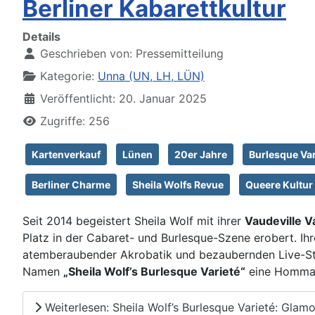
Berliner Kabarettkultur
Details
Geschrieben von:
Pressemitteilung
Kategorie:
Unna (UN, LH, LÜN)
Veröffentlicht: 20. Januar 2025
Zugriffe: 256
Kartenverkauf
Lünen
20er Jahre
Burlesque Var
Berliner Charme
Sheila Wolfs Revue
Queere Kultur
Seit 2014 begeistert Sheila Wolf mit ihrer
Vaudeville V
Platz in der Cabaret- und Burlesque-Szene erobert. Ihr
atemberaubender Akrobatik und bezaubernden Live-Sti
Namen
„Sheila Wolf’s Burlesque Varieté“
eine Hommage
Weiterlesen: Sheila Wolf’s Burlesque Varieté: Glamo