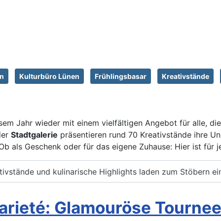
en
Kulturbüro Lünen
Frühlingsbasar
Kreativstände
sem Jahr wieder mit einem vielfältigen Angebot für alle, d
der
Stadtgalerie
präsentieren rund 70 Kreativstände ihre U
n. Ob als Geschenk oder für das eigene Zuhause: Hier ist fü
tivstände und kulinarische Highlights laden zum Stöbern ei
arieté: Glamouröse Tournee f