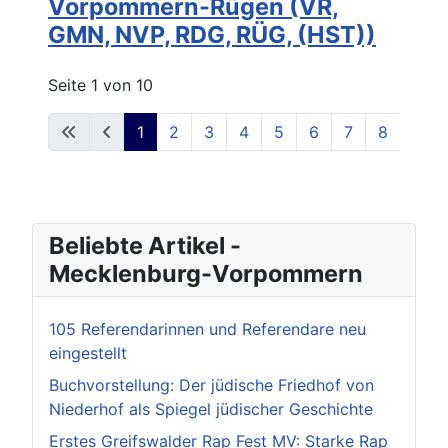
Vorpommern-Rügen (VR,
GMN, NVP, RDG, RÜG, (HST))
Seite 1 von 10
1
2
3
4
5
6
7
8
9
Beliebte Artikel -
Mecklenburg-Vorpommern
105 Referendarinnen und Referendare neu
eingestellt
Buchvorstellung: Der jüdische Friedhof von
Niederhof als Spiegel jüdischer Geschichte
Erstes Greifswalder Rap Fest MV: Starke Rap