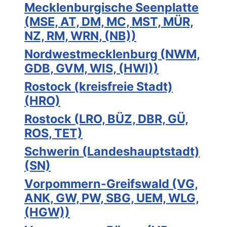
Mecklenburgische Seenplatte
(MSE, AT, DM, MC, MST, MÜR,
NZ, RM, WRN, (NB))
Nordwestmecklenburg (NWM,
GDB, GVM, WIS, (HWI))
Rostock (kreisfreie Stadt)
(HRO)
Rostock (LRO, BÜZ, DBR, GÜ,
ROS, TET)
Schwerin (Landeshauptstadt)
(SN)
Vorpommern-Greifswald (VG,
ANK, GW, PW, SBG, UEM, WLG,
(HGW))