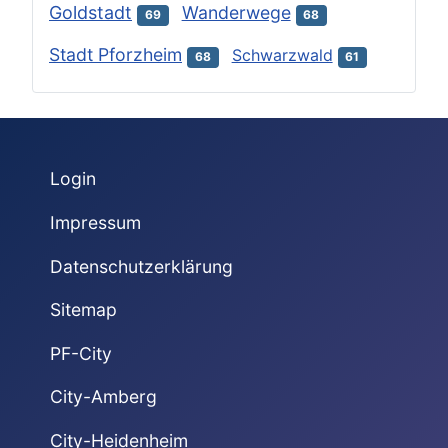
Goldstadt
Wanderwege
69
68
Stadt Pforzheim
Schwarzwald
68
61
Login
Impressum
Datenschutzerklärung
Sitemap
PF-City
City-Amberg
City-Heidenheim