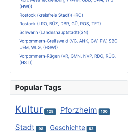
(HWI))
Rostock (kreisfreie Stadt)(HRO)
Rostock (LRO, BÜZ, DBR, GÜ, ROS, TET)
Schwerin (Landeshauptstadt)(SN)
Vorpommern-Greifswald (VG, ANK, GW, PW, SBG,
UEM, WLG, (HGW))
Vorpommern-Rügen (VR, GMN, NVP, RDG, RÜG,
(HST))
Popular Tags
Kultur
Pforzheim
128
100
Stadt
Geschichte
98
83