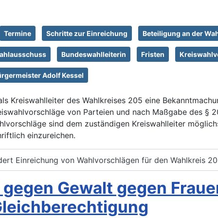
Termine
Schritte zur Einreichung
Beteiligung an der Wah
ahlausschuss
Bundeswahlleiterin
Fristen
Kreiswahlv
rgermeister Adolf Kessel
 als Kreiswahlleiter des Wahlkreises 205 eine Bekanntmach
swahlvorschläge von Parteien und nach Maßgabe des § 20
lvorschläge sind dem zuständigen Kreiswahlleiter möglichst
riftlich einzureichen.
dert Einreichung von Wahlvorschlägen für den Wahlkreis 2
g gegen Gewalt gegen Fraue
leichberechtigung