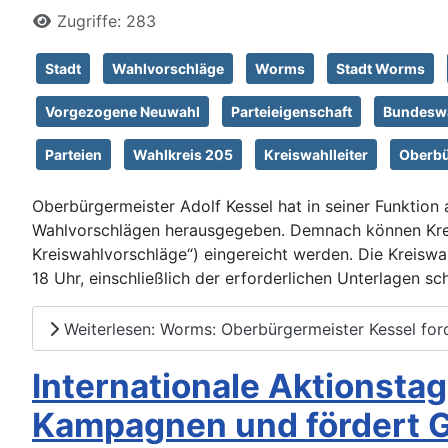
Zugriffe: 283
Stadt
Wahlvorschläge
Worms
Stadt Worms
Vorgezogene Neuwahl
Parteieigenschaft
Bundesw
Parteien
Wahlkreis 205
Kreiswahlleiter
Oberbü
Oberbürgermeister Adolf Kessel hat in seiner Funktion
Wahlvorschlägen herausgegeben. Demnach können Krei
Kreiswahlvorschläge“) eingereicht werden. Die Kreiswah
18 Uhr, einschließlich der erforderlichen Unterlagen sch
Weiterlesen: Worms: Oberbürgermeister Kessel for
Internationale Aktionsta
Kampagnen und fördert G