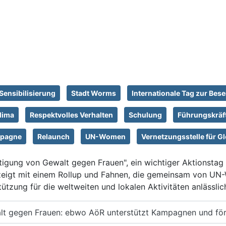
Sensibilisierung
Stadt Worms
Internationale Tag zur Bes
lima
Respektvolles Verhalten
Schulung
Führungskräf
pagne
Relaunch
UN-Women
Vernetzungsstelle für G
itigung von Gewalt gegen Frauen", ein wichtiger Aktionsta
igt mit einem Rollup und Fahnen, die gemeinsam von UN-
tützung für die weltweiten und lokalen Aktivitäten anlässli
alt gegen Frauen: ebwo AöR unterstützt Kampagnen und förd