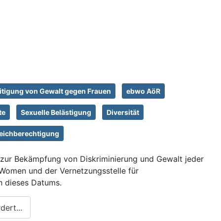
eitigung von Gewalt gegen Frauen
ebwo AöR
te
Sexuelle Belästigung
Diversität
leichberechtigung
g zur Bekämpfung von Diskriminierung und Gewalt jeder
Women und der Vernetzungsstelle für
ch dieses Datums.
ert...