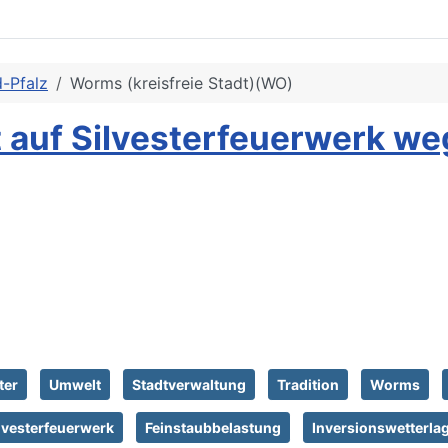
d-Pfalz
Worms (kreisfreie Stadt)(WO)
 auf Silvesterfeuerwerk we
ter
Umwelt
Stadtverwaltung
Tradition
Worms
lvesterfeuerwerk
Feinstaubbelastung
Inversionswetterla