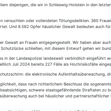
llem diejenigen, die wir in Schleswig-Holstein in den letzt
 versuchten oder vollendeten Tötungsdelikten. 360 Fraue
ortet. Und 8.582 Opfer häuslicher Gewalt bedeuten auch fü
her Gewalt an Frauen entgegengestellt. Wir haben aber au
e Schutzlücke schließen, mit diesem Entwurf gehen wir bun
in der Landespolizei landesweit verbindlich eingeführt wor
eßlich Juli 2024 bereits 227 Fälle als Hochrisikofälle einge
Schutzschirm: die elektronische Aufenthaltsüberwachung, d
öglichkeit, dass nach richterlichem Beschluss die sogenann
 die beabsichtigen, schwere staatsgefährdende Straftaten z
tsüberwachung auch bei häuslicher und partnerschaftlicher