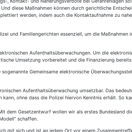
s-, Kontakt- und Näherungsverbote bei Gefahrenlagen soll
n. Und diese Maßnahmen können durch gerichtliche Entschei
omplettiert werden, indem auch die Kontaktaufnahme zu na
izei und Familiengerichten essenziell, um die Maßnahmen i
 elektronischen Aufenthaltsüberwachungen. Um die elektron
ische Umsetzung vorbereitet und die Finanzierung bereits 
ie sogenannte Gemeinsame elektronische Überwachungsstelle
ektronischen Aufenthaltsüberwachung umsetzbar. Das bedeute
gen kann, ohne dass die Polizei hiervon Kenntnis erhält. So
Mit dem Gesetzentwurf wollen wir als erstes Bundesland die
odell" schaffen.
ich mit sich und ist an jedem Ort vor einem Zusammentreff