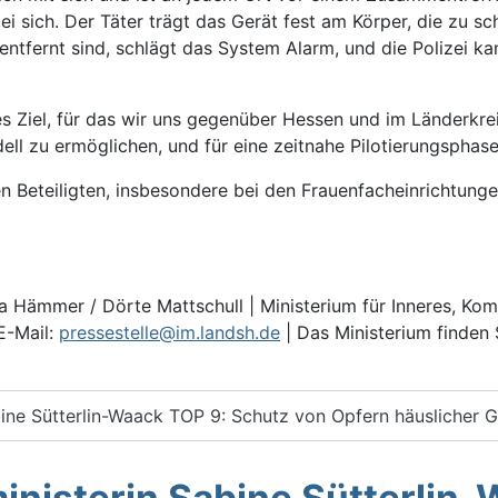
i sich. Der Täter trägt das Gerät fest am Körper, die zu s
ntfernt sind, schlägt das System Alarm, und die Polizei ka
es Ziel, für das wir uns gegenüber Hessen und im Länderkre
ll zu ermöglichen, und für eine zeitnahe Pilotierungsphase
n Beteiligten, insbesondere bei den Frauenfacheinrichtunge
a Hämmer / Dörte Mattschull | Ministerium für Inneres, K
E-Mail
:
pressestelle@im.landsh.de
| Das Ministerium finden 
ine Sütterlin-Waack TOP 9: Schutz von Opfern häuslicher Ge
inisterin Sabine Sütterlin