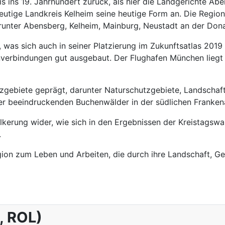
bis ins 19. Jahrhundert zurück, als hier die Landgerichte A
ige Landkreis Kelheim seine heutige Form an. Die Region is
runter Abensberg, Kelheim, Mainburg, Neustadt an der Don
t, was sich auch in seiner Platzierung im Zukunftsatlas 2019 
verbindungen gut ausgebaut. Der Flughafen München liegt 
utzgebiete geprägt, darunter Naturschutzgebiete, Landscha
 der beeindruckenden Buchenwälder in der südlichen Franken
völkerung wider, wie sich in den Ergebnissen der Kreistagsw
.
gion zum Leben und Arbeiten, die durch ihre Landschaft, Ge
, ROL)