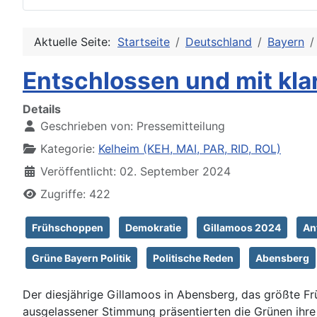
Aktuelle Seite:
Startseite
Deutschland
Bayern
Entschlossen und mit kla
Details
Geschrieben von:
Pressemitteilung
Kategorie:
Kelheim (KEH, MAI, PAR, RID, ROL)
Veröffentlicht: 02. September 2024
Zugriffe: 422
Frühschoppen
Demokratie
Gillamoos 2024
An
Grüne Bayern Politik
Politische Reden
Abensberg
Der diesjährige Gillamoos in Abensberg, das größte F
ausgelassener Stimmung präsentierten die Grünen ihre