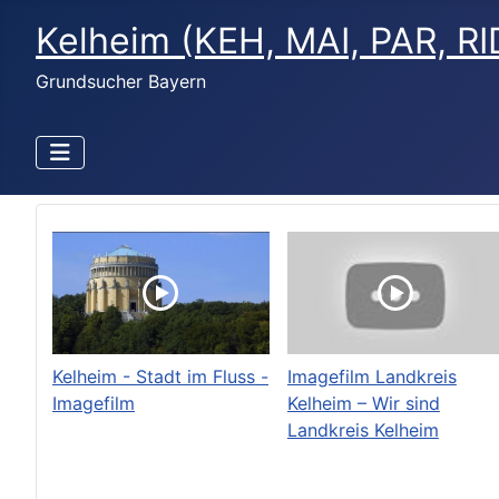
Kelheim (KEH, MAI, PAR, RI
Grundsucher Bayern
Kelheim - Stadt im Fluss -
Imagefilm Landkreis
Imagefilm
Kelheim – Wir sind
Landkreis Kelheim