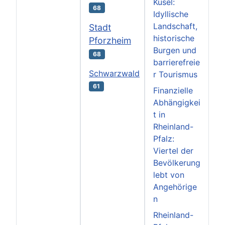
Kusel:
68
Idyllische
Landschaft,
Stadt
historische
Pforzheim
Burgen und
68
barrierefreie
Schwarzwald
r Tourismus
61
Finanzielle
Abhängigkei
t in
Rheinland-
Pfalz:
Viertel der
Bevölkerung
lebt von
Angehörige
n
Rheinland-