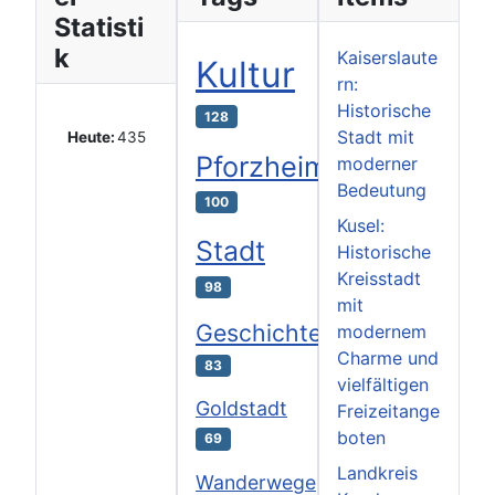
Statisti
k
Kaiserslaute
Kultur
rn:
Historische
128
Stadt mit
Heute:
435
Pforzheim
moderner
Bedeutung
100
Kusel:
Stadt
Historische
Kreisstadt
98
mit
Geschichte
modernem
Charme und
83
vielfältigen
Goldstadt
Freizeitange
boten
69
Landkreis
Wanderwege