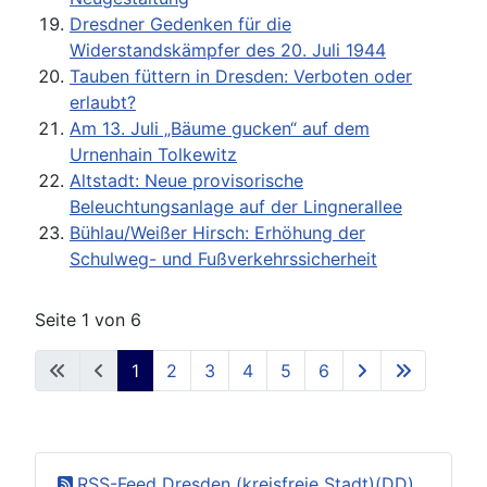
Dresdner Gedenken für die
Widerstandskämpfer des 20. Juli 1944
Tauben füttern in Dresden: Verboten oder
erlaubt?
Am 13. Juli „Bäume gucken“ auf dem
Urnenhain Tolkewitz
Altstadt: Neue provisorische
Beleuchtungsanlage auf der Lingnerallee
Bühlau/Weißer Hirsch: Erhöhung der
Schulweg- und Fußverkehrssicherheit
Seite 1 von 6
1
2
3
4
5
6
RSS-Feed Dresden (kreisfreie Stadt)(DD)