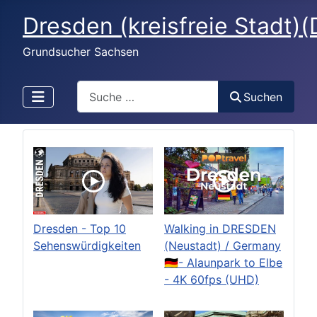
Dresden (kreisfreie Stadt)
Grundsucher Sachsen
Search
Suchen
Dresden - Top 10
Walking in DRESDEN
Sehenswürdigkeiten
(Neustadt) / Germany
🇩🇪- Alaunpark to Elbe
- 4K 60fps (UHD)