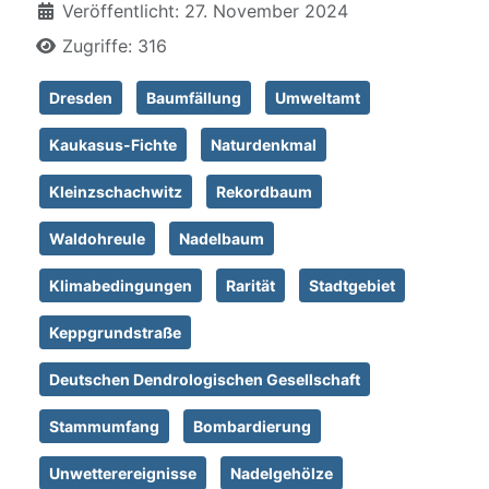
Veröffentlicht: 27. November 2024
Zugriffe: 316
Dresden
Baumfällung
Umweltamt
Kaukasus-Fichte
Naturdenkmal
Kleinzschachwitz
Rekordbaum
Waldohreule
Nadelbaum
Klimabedingungen
Rarität
Stadtgebiet
Keppgrundstraße
Deutschen Dendrologischen Gesellschaft
Stammumfang
Bombardierung
Unwetterereignisse
Nadelgehölze