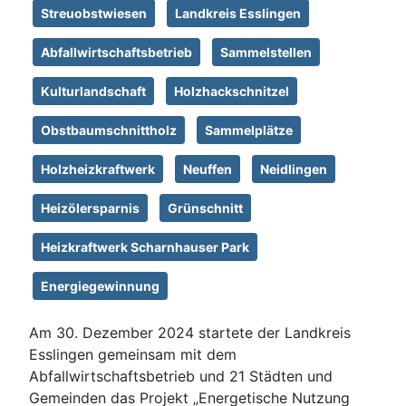
Streuobstwiesen
Landkreis Esslingen
Abfallwirtschaftsbetrieb
Sammelstellen
Kulturlandschaft
Holzhackschnitzel
Obstbaumschnittholz
Sammelplätze
Holzheizkraftwerk
Neuffen
Neidlingen
Heizölersparnis
Grünschnitt
Heizkraftwerk Scharnhauser Park
Energiegewinnung
Am 30. Dezember 2024 startete der Landkreis
Esslingen gemeinsam mit dem
Abfallwirtschaftsbetrieb und 21 Städten und
Gemeinden das Projekt „Energetische Nutzung