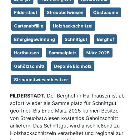
Filderstadt
Streuobstwiesen
Obstbäume
Gartenabfälle
Holzhackschnitzel
Energiegewinnung
Schnittgut
Berghof
Harthausen
Sammelplatz
März 2025
Gehölzschnitt
Deponie Eichholz
Streuobstwiesenbesitzer
FILDERSTADT.
Der Berghof in Harthausen ist ab
sofort wieder als Sammelplatz für Schnittgut
geöffnet. Bis Ende März 2025 können Besitzer
von Streuobstwiesen kostenlos Gehölzschnitt
anliefern. Das Schnittgut wird anschließend zu
Holzhackschnitzeln verarbeitet und regional zur