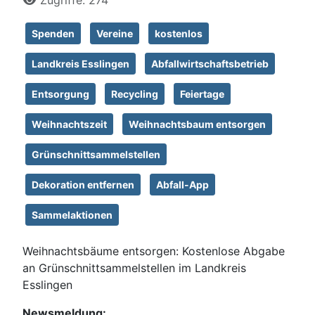
Zugriffe: 274
Spenden
Vereine
kostenlos
Landkreis Esslingen
Abfallwirtschaftsbetrieb
Entsorgung
Recycling
Feiertage
Weihnachtszeit
Weihnachtsbaum entsorgen
Grünschnittsammelstellen
Dekoration entfernen
Abfall-App
Sammelaktionen
Weihnachtsbäume entsorgen: Kostenlose Abgabe
an Grünschnittsammelstellen im Landkreis
Esslingen
Newsmeldung: