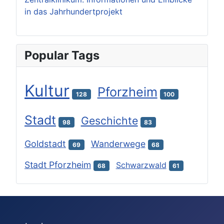
in das Jahrhundertprojekt
Popular Tags
Kultur
Pforzheim
128
100
Stadt
Geschichte
98
83
Goldstadt
Wanderwege
69
68
Stadt Pforzheim
Schwarzwald
68
61