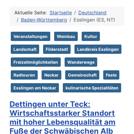
Aktuelle Seite:
Startseite
Deutschland
Baden-Württemberg
Esslingen (ES, NT)
Veranstaltungen
Weinbau
Kultur
Landschaft
Filderstadt
Landkreis Esslingen
Freizeitmöglichkeiten
Wanderwege
Radtouren
Neckar
Gemeinschaft
Feste
Esslingen am Neckar
kulinarische Spezialitäten
Dettingen unter Teck:
Wirtschaftsstarker Standort
mit hoher Lebensqualität am
Fuße der Schwäbischen Alb