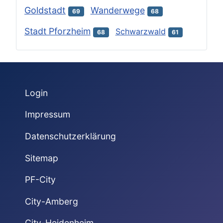
Goldstadt
Wanderwege
69
68
Stadt Pforzheim
Schwarzwald
68
61
Login
Impressum
Datenschutzerklärung
Sitemap
PF-City
City-Amberg
City-Heidenheim