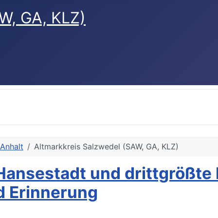
W, GA, KLZ)
Anhalt
Altmarkkreis Salzwedel (SAW, GA, KLZ)
 Hansestadt und drittgröß
d Erinnerung