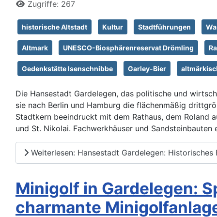
Zugriffe: 267
historische Altstadt
Kultur
Stadtführungen
Wa
Altmark
UNESCO-Biosphärenreservat Drömling
Ra
Gedenkstätte Isenschnibbe
Garley-Bier
altmärkis
Die Hansestadt Gardelegen, das politische und wirtscha
sie nach Berlin und Hamburg die flächenmäßig drittgrö
Stadtkern beeindruckt mit dem Rathaus, dem Roland au
und St. Nikolai. Fachwerkhäuser und Sandsteinbauten 
Weiterlesen: Hansestadt Gardelegen: Historisches F
Minigolf in Gardelegen: S
charmante Minigolfanlag