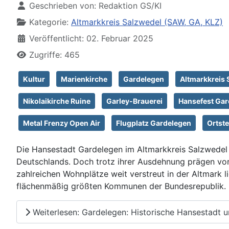
Geschrieben von:
Redaktion GS/KI
Kategorie:
Altmarkkreis Salzwedel (SAW, GA, KLZ)
Veröffentlicht: 02. Februar 2025
Zugriffe: 465
Kultur
Marienkirche
Gardelegen
Altmarkkreis 
Nikolaikirche Ruine
Garley-Brauerei
Hansefest Gar
Metal Frenzy Open Air
Flugplatz Gardelegen
Ortste
Die Hansestadt Gardelegen im Altmarkkreis Salzwedel (
Deutschlands. Doch trotz ihrer Ausdehnung prägen vor 
zahlreichen Wohnplätze weit verstreut in der Altmark l
flächenmäßig größten Kommunen der Bundesrepublik.
Weiterlesen: Gardelegen: Historische Hansestadt u