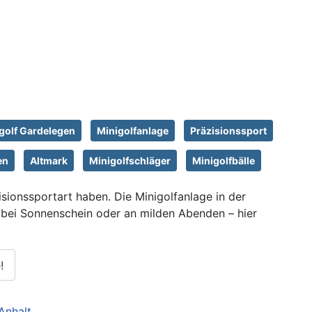
golf Gardelegen
Minigolfanlage
Präzisionssport
en
Altmark
Minigolfschläger
Minigolfbälle
isionssportart haben. Die Minigolfanlage in der
bei Sonnenschein oder an milden Abenden – hier
!
Anhalt