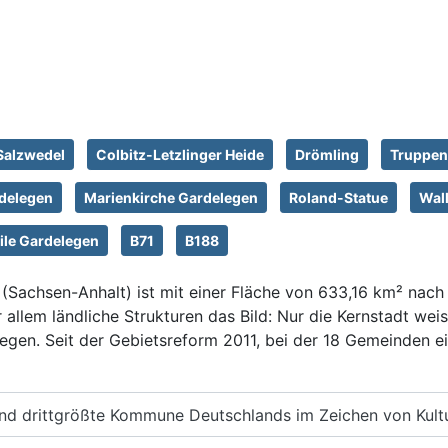
Salzwedel
Colbitz-Letzlinger Heide
Drömling
Truppen
delegen
Marienkirche Gardelegen
Roland-Statue
Wal
ile Gardelegen
B71
B188
Sachsen-Anhalt) ist mit einer Fläche von 633,16 km² nach 
allem ländliche Strukturen das Bild: Nur die Kernstadt wei
iegen. Seit der Gebietsreform 2011, bei der 18 Gemeinden e
nd drittgrößte Kommune Deutschlands im Zeichen von Kultu