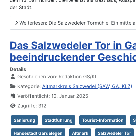
dem 13. Jahrhundert diente einst als Gasthaus, Aussp
der Stadt.
Weiterlesen: Die Salzwedeler Tormühle: Ein mittela
Das Salzwedeler Tor in G
beeindruckender Geschi
Details
Geschrieben von:
Redaktion GS/KI
Kategorie:
Altmarkkreis Salzwedel (SAW, GA, KLZ)
Veröffentlicht: 10. Januar 2025
Zugriffe: 312
Sanierung
Stadtführung
Tourist-Information
S
Hansestadt Gardelegen
Altmark
Salzwedeler Tor