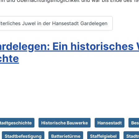
ann und Übernachtungsmöglichkeit und war bis Ende des 19
lterliches Juwel in der Hansestadt Gardelegen
ardelegen: Ein historisches
chte
tadtgeschichte
Historische Bauwerke
Hansestadt
Bes
Stadtbefestigung
Batterietürme
Staffelgiebel
Stadt