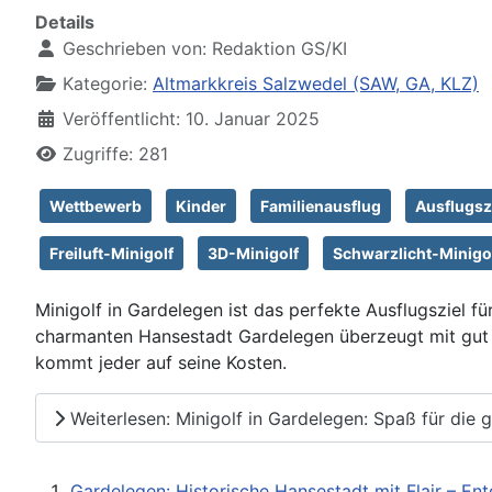
Details
Geschrieben von:
Redaktion GS/KI
Kategorie:
Altmarkkreis Salzwedel (SAW, GA, KLZ)
Veröffentlicht: 10. Januar 2025
Zugriffe: 281
Wettbewerb
Kinder
Familienausflug
Ausflugsz
Freiluft-Minigolf
3D-Minigolf
Schwarzlicht-Minigo
Minigolf in Gardelegen ist das perfekte Ausflugsziel fü
charmanten Hansestadt Gardelegen überzeugt mit gut 
kommt jeder auf seine Kosten.
Weiterlesen: Minigolf in Gardelegen: Spaß für die 
Gardelegen: Historische Hansestadt mit Flair – Ent