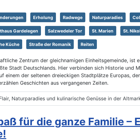
nderungen
Erholung
Radwege
Naturparadies
Col
thaus Gardelegen
Salzwedeler Tor
St. Marien
St. Niko
che Küche
Straße der Romanik
Reiten
ftliche Zentrum der gleichnamigen Einheitsgemeinde, ist ei
ßte Stadt Deutschlands. Hier verbinden sich Historie und M
f einem der seltenen dreieckigen Stadtplätze Europas, de
erzählen Geschichten aus vergangenen Zeiten.
lair, Naturparadies und kulinarische Genüsse in der Altmar
paß für die ganze Familie – 
e!