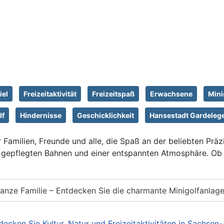
iel
Freizeitaktivität
Freizeitspaß
Erwachsene
Mini
lf
Hindernisse
Geschicklichkeit
Hansestadt Gardeleg
r Familien, Freunde und alle, die Spaß an der beliebten Präz
gepflegten Bahnen und einer entspannten Atmosphäre. Ob 
ganze Familie – Entdecken Sie die charmante Minigolfanlage
decken Sie Kultur, Natur und Freizeitaktivitäten in Sachsen-