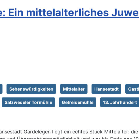
 Ein mittelalterliches Juwe
Sehenswürdigkeiten
Mittelalter
Hansestadt
Gast
Salzwedeler Tormühle
Getreidemühle
13. Jahrhundert
sestadt Gardelegen liegt ein echtes Stück Mittelalter: di