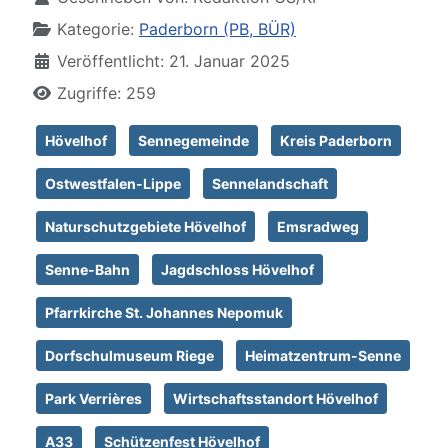
Kategorie:
Paderborn (PB, BÜR)
Veröffentlicht: 21. Januar 2025
Zugriffe: 259
Hövelhof
Sennegemeinde
Kreis Paderborn
Ostwestfalen-Lippe
Sennelandschaft
Naturschutzgebiete Hövelhof
Emsradweg
Senne-Bahn
Jagdschloss Hövelhof
Pfarrkirche St. Johannes Nepomuk
Dorfschulmuseum Riege
Heimatzentrum-Senne
Park Verrières
Wirtschaftsstandort Hövelhof
A33
Schützenfest Hövelhof