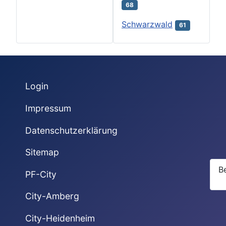
68
Schwarzwald
61
Login
Impressum
Datenschutzerklärung
Sitemap
B
PF-City
City-Amberg
City-Heidenheim