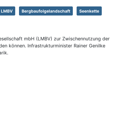
LMBV
Bergbaufolgelandschaft
Seenkette
gesellschaft mbH (LMBV) zur Zwischennutzung der
n können. Infrastrukturminister Rainer Genilke
rik.