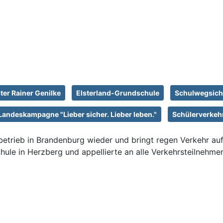
ter Rainer Genilke
Elsterland-Grundschule
Schulwegsic
Landeskampagne "Lieber sicher. Lieber leben."
Schülerverkeh
etrieb in Brandenburg wieder und bringt regen Verkehr au
hule in Herzberg und appellierte an alle Verkehrsteilnehmer