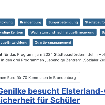
wicklung
Brandenburg
Bürgerbeteiligung
Städtebauf
endige Zentren
Wachstum und nachhaltige Erneuerung
B
tige Entwicklung
Quartiersmanagement
hat für das Programmjahr 2024 Städtebaufördermittel in H
0 in den drei Programmen „Lebendige Zentren“, „Sozialer 
ionen Euro für 70 Kommunen in Brandenburg
Genilke besucht Elsterland
cherheit für Schüler