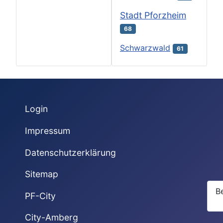
Stadt Pforzheim
68
Schwarzwald
61
Login
Impressum
Datenschutzerklärung
Sitemap
B
PF-City
City-Amberg