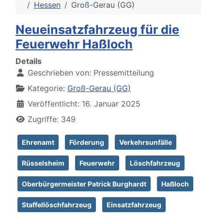
Hessen
Groß-Gerau (GG)
Neueinsatzfahrzeug für die
Feuerwehr Haßloch
Details
Geschrieben von:
Pressemitteilung
Kategorie:
Groß-Gerau (GG)
Veröffentlicht: 16. Januar 2025
Zugriffe: 349
Ehrenamt
Förderung
Verkehrsunfälle
Rüsselsheim
Feuerwehr
Löschfahrzeug
Oberbürgermeister Patrick Burghardt
Haßloch
Staffellöschfahrzeug
Einsatzfahrzeug