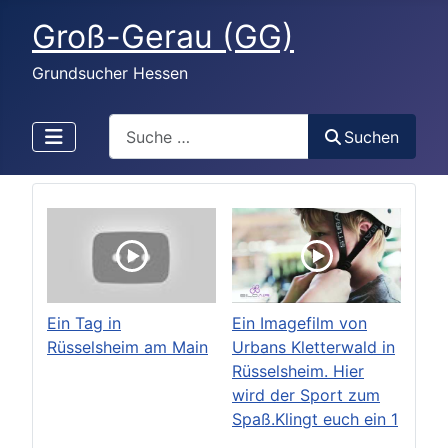
Groß-Gerau (GG)
Grundsucher Hessen
Search
Suchen
Ein Tag in
Ein Imagefilm von
Rüsselsheim am Main
Urbans Kletterwald in
Rüsselsheim. Hier
wird der Sport zum
Spaß.Klingt euch ein 1