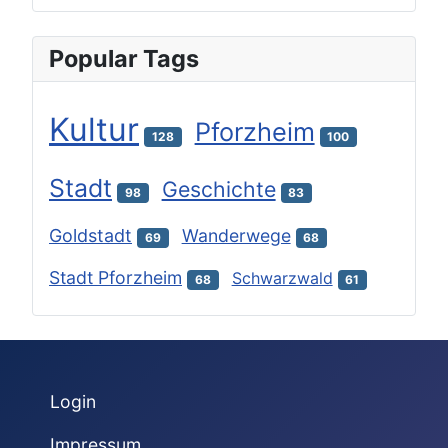
Popular Tags
Kultur
Pforzheim
128
100
Stadt
Geschichte
98
83
Goldstadt
Wanderwege
69
68
Stadt Pforzheim
Schwarzwald
68
61
Login
Impressum