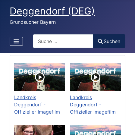
Deggendorf (DEG)
Grundsucher Bayern
Search
Suchen
Landkreis
Landkreis
Deggendorf -
Deggendorf -
Offizieller Imagefilm
Offizieller Imagefilm