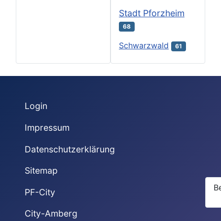
Stadt Pforzheim
68
Schwarzwald
61
Login
Impressum
Datenschutzerklärung
Sitemap
B
PF-City
City-Amberg