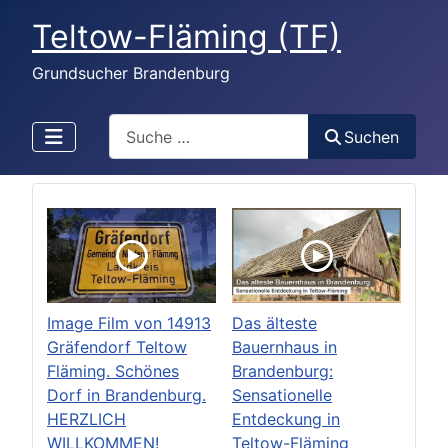
Teltow-Fläming (TF)
Grundsucher Brandenburg
Search
Suchen
Image Film von 14913
Das älteste
Gräfendorf Teltow
Bauernhaus in
Fläming. Schönes
Brandenburg:
Dorf in Brandenburg.
Sensationelle
HERZLICH
Entdeckung in
WILLKOMMEN!
Teltow-Fläming