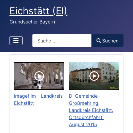
Eichstätt (EI)
Grundsucher Bayern
Search
Suchen
Imagefilm - Landkreis
D: Gemeinde
Eichstätt
Großmehring.
Landkreis Eichstätt.
Ortsdurchfahrt.
August 2015