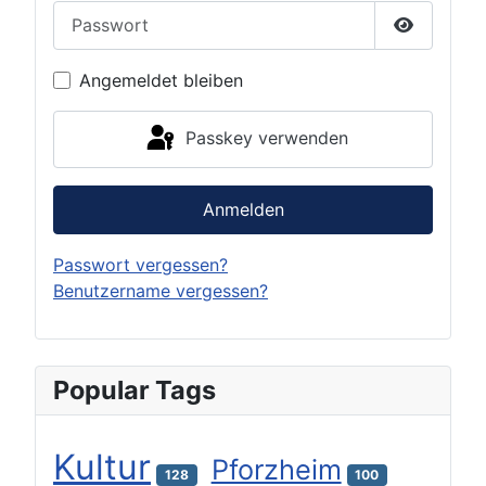
Passwort
Passwort 
Angemeldet bleiben
Passkey verwenden
Anmelden
Passwort vergessen?
Benutzername vergessen?
Popular Tags
Kultur
Pforzheim
128
100