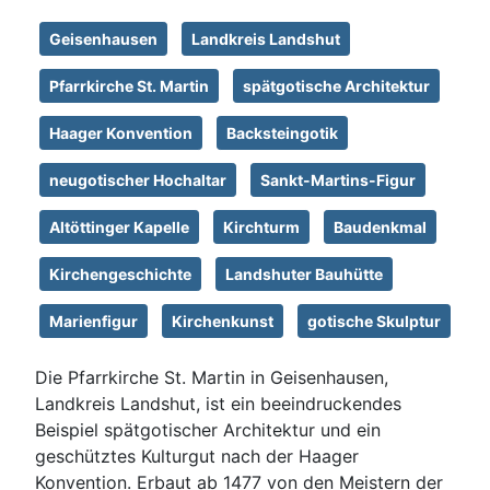
Geisenhausen
Landkreis Landshut
Pfarrkirche St. Martin
spätgotische Architektur
Haager Konvention
Backsteingotik
neugotischer Hochaltar
Sankt-Martins-Figur
Altöttinger Kapelle
Kirchturm
Baudenkmal
Kirchengeschichte
Landshuter Bauhütte
Marienfigur
Kirchenkunst
gotische Skulptur
Die Pfarrkirche St. Martin in Geisenhausen,
Landkreis Landshut, ist ein beeindruckendes
Beispiel spätgotischer Architektur und ein
geschütztes Kulturgut nach der Haager
Konvention. Erbaut ab 1477 von den Meistern der