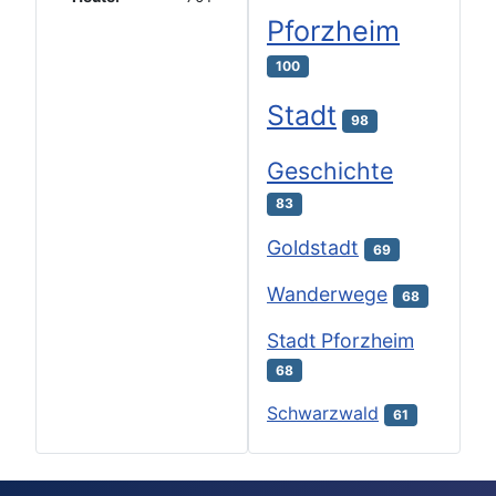
Pforzheim
100
Stadt
98
Geschichte
83
Goldstadt
69
Wanderwege
68
Stadt Pforzheim
68
Schwarzwald
61