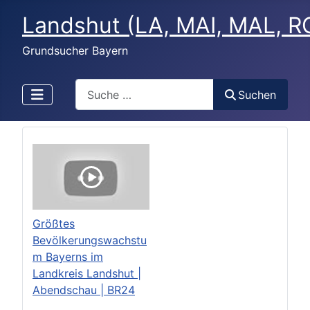
Landshut (LA, MAI, MAL, RO
Grundsucher Bayern
Search
Suchen
Größtes
Bevölkerungswachstu
m Bayerns im
Landkreis Landshut |
Abendschau | BR24