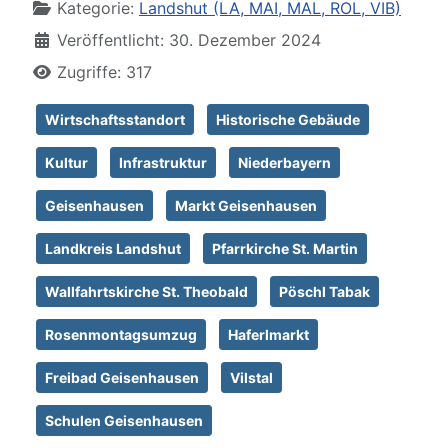
Kategorie:
Landshut (LA, MAI, MAL, ROL, VIB)
Veröffentlicht: 30. Dezember 2024
Zugriffe: 317
Wirtschaftsstandort
Historische Gebäude
Kultur
Infrastruktur
Niederbayern
Geisenhausen
Markt Geisenhausen
Landkreis Landshut
Pfarrkirche St. Martin
Wallfahrtskirche St. Theobald
Pöschl Tabak
Rosenmontagsumzug
Haferlmarkt
Freibad Geisenhausen
Vilstal
Schulen Geisenhausen