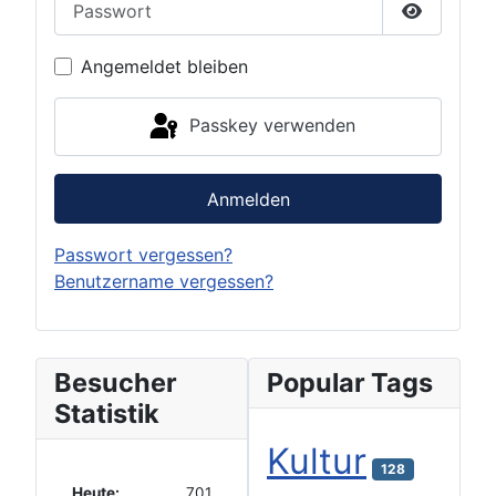
Passwort 
Angemeldet bleiben
Passkey verwenden
Anmelden
Passwort vergessen?
Benutzername vergessen?
Besucher
Popular Tags
Statistik
Kultur
128
Heute:
701