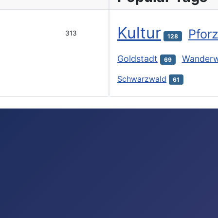
Kultur
Pfor
313
128
Goldstadt
Wander
69
Schwarzwald
61