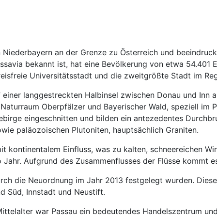
t in Niederbayern an der Grenze zu Österreich und beeindru
Passavia bekannt ist, hat eine Bevölkerung von etwa 54.40
kreisfreie Universitätsstadt und die zweitgrößte Stadt im R
f einer langgestreckten Halbinsel zwischen Donau und Inn
im Naturraum Oberpfälzer und Bayerischer Wald, speziell im
dgebirge eingeschnitten und bilden ein antezedentes Durchb
ie paläozoischen Plutoniten, hauptsächlich Graniten.
t kontinentalem Einfluss, was zu kalten, schneereichen Wi
 Jahr. Aufgrund des Zusammenflusses der Flüsse kommt es 
 durch die Neuordnung im Jahr 2013 festgelegt wurden. Diese
 Süd, Innstadt und Neustift.
Mittelalter war Passau ein bedeutendes Handelszentrum un