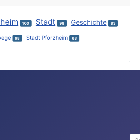
zheim
Stadt
Geschichte
100
98
83
wege
Stadt Pforzheim
68
68