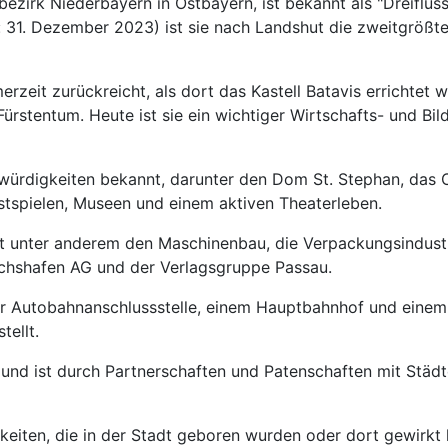
gsbezirk Niederbayern in Ostbayern, ist bekannt als "Dreifl
: 31. Dezember 2023) ist sie nach Landshut die zweitgrößt
merzeit zurückreicht, als dort das Kastell Batavis errichtet
stentum. Heute ist sie ein wichtiger Wirtschafts- und Bild
nswürdigkeiten bekannt, darunter den Dom St. Stephan, das 
Festspielen, Museen und einem aktiven Theaterleben.
sst unter anderem den Maschinenbau, die Verpackungsindustr
chshafen AG und der Verlagsgruppe Passau.
er Autobahnanschlussstelle, einem Hauptbahnhof und einem
tellt.
n und ist durch Partnerschaften und Patenschaften mit Stä
hkeiten, die in der Stadt geboren wurden oder dort gewirkt 