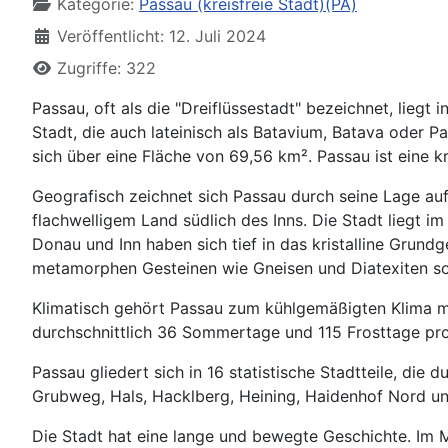
Kategorie:
Passau (kreisfreie Stadt)(PA)
Veröffentlicht: 12. Juli 2024
Zugriffe: 322
Passau, oft als die "Dreiflüssestadt" bezeichnet, lieg
Stadt, die auch lateinisch als Batavium, Batava oder 
sich über eine Fläche von 69,56 km². Passau ist eine 
Geografisch zeichnet sich Passau durch seine Lage au
flachwelligem Land südlich des Inns. Die Stadt liegt 
Donau und Inn haben sich tief in das kristalline Grun
metamorphen Gesteinen wie Gneisen und Diatexiten sow
Klimatisch gehört Passau zum kühlgemäßigten Klima mi
durchschnittlich 36 Sommertage und 115 Frosttage pro
Passau gliedert sich in 16 statistische Stadtteile, die
Grubweg, Hals, Hacklberg, Heining, Haidenhof Nord und
Die Stadt hat eine lange und bewegte Geschichte. Im 