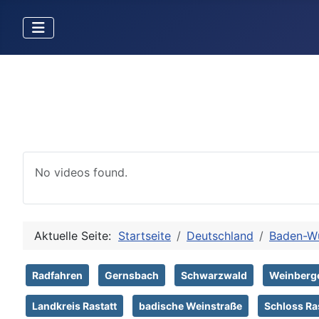
No videos found.
Aktuelle Seite:
Startseite
Deutschland
Baden-W
Radfahren
Gernsbach
Schwarzwald
Weinberg
Landkreis Rastatt
badische Weinstraße
Schloss Ra