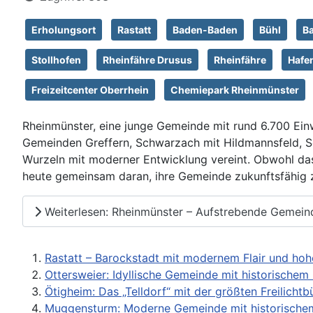
Erholungsort
Rastatt
Baden-Baden
Bühl
B
Stollhofen
Rheinfähre Drusus
Rheinfähre
Hafe
Freizeitcenter Oberrhein
Chemiepark Rheinmünster
Rheinmünster, eine junge Gemeinde mit rund 6.700 Ei
Gemeinden Greffern, Schwarzach mit Hildmannsfeld, Söl
Wurzeln mit moderner Entwicklung vereint. Obwohl da
heute gemeinsam daran, ihre Gemeinde zukunftsfähig z
Weiterlesen: Rheinmünster – Aufstrebende Gemeind
Rastatt – Barockstadt mit modernem Flair und hoh
Ottersweier: Idyllische Gemeinde mit historische
Ötigheim: Das „Telldorf“ mit der größten Freilicht
Muggensturm: Moderne Gemeinde mit historisch