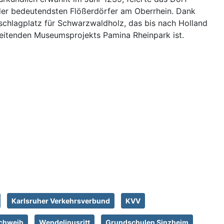
der bedeutendsten Flößerdörfer am Oberrhein. Dank
schlagplatz für Schwarzwaldholz, das bis nach Holland
reitenden Museumsprojekts Pamina Rheinpark ist.
Karlsruher Verkehrsverbund
KVV
rchweih
Wendelinusritt
Grundschulen Sinzheim