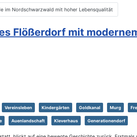
de im Nordschwarzwald mit hoher Lebensqualität
hes Flößerdorf mit modern
Vereinsleben
Kindergärten
Goldkanal
Murg
Fre
e
Auenlandschaft
Kleverhaus
Generationendorf
tatt, blickt auf eine bewegte Geschichte zurück. Erstmals 