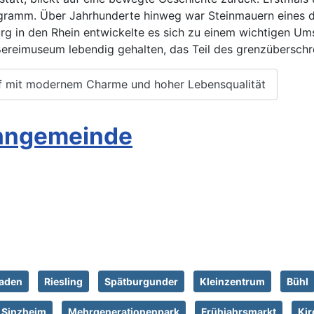
ogramm. Über Jahrhunderte hinweg war Steinmauern eines 
g in den Rhein entwickelte es sich zu einem wichtigen Um
ößereimuseum lebendig gehalten, das Teil des grenzübersch
rf mit modernem Charme und hoher Lebensqualität
ohngemeinde
aden
Riesling
Spätburgunder
Kleinzentrum
Bühl
 Sinzheim
Mehrgenerationenpark
Frühjahrsmarkt
Ki