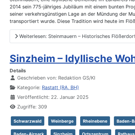
2014 sein 775-jähriges Jubiläum mit einem bunten Pr
seiner verkehrsgünstigen Lage an der Mündung der Mur
transportiert wurde. Diese Tradition wird heute im Fl
Weiterlesen: Steinmauern – Historisches Flößerdo
Sinzheim – Idyllische W
Details
Geschrieben von:
Redaktion GS/KI
Kategorie:
Rastatt (RA, BH)
Veröffentlicht: 22. Januar 2025
Zugriffe: 309
Schwarzwald
Weinberge
Rheinebene
Baden-B
Baden-Airpark
Sinzheim
Ortszentrum
Rathaus