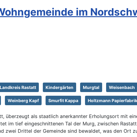
 Wohngemeinde im Nordschw
Landkreis Rastatt
Kindergärten
Murgtal
Weisenbach
Weinberg Kapf
Smurfit Kappa
Holtzmann Papierfabri
t, überzeugt als staatlich anerkannter Erholungsort mit ei
et im tief eingeschnittenen Tal der Murg, zwischen Rastat
nd zwei Drittel der Gemeinde sind bewaldet, was den Ort z