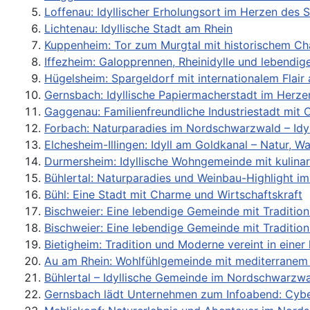
Loffenau: Idyllischer Erholungsort im Herzen des
Lichtenau: Idyllische Stadt am Rhein
Kuppenheim: Tor zum Murgtal mit historischem Ch
Iffezheim: Galopprennen, Rheinidylle und lebendi
Hügelsheim: Spargeldorf mit internationalem Flai
Gernsbach: Idyllische Papiermacherstadt im Herze
Gaggenau: Familienfreundliche Industriestadt mit
Forbach: Naturparadies im Nordschwarzwald – Idyl
Elchesheim-Illingen: Idyll am Goldkanal – Natur, 
Durmersheim: Idyllische Wohngemeinde mit kulinar
Bühlertal: Naturparadies und Weinbau-Highlight 
Bühl: Eine Stadt mit Charme und Wirtschaftskraft
Bischweier: Eine lebendige Gemeinde mit Tradit
Bischweier: Eine lebendige Gemeinde mit Tradit
Bietigheim: Tradition und Moderne vereint in ein
Au am Rhein: Wohlfühlgemeinde mit mediterranem 
Bühlertal – Idyllische Gemeinde im Nordschwarzw
Gernsbach lädt Unternehmen zum Infoabend: Cybe