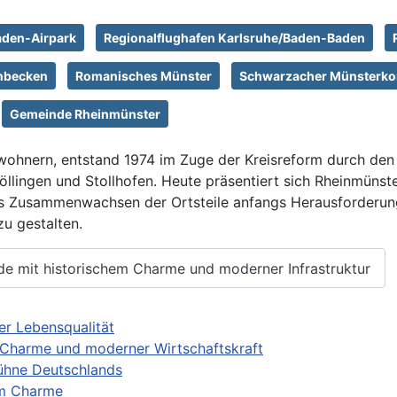
aden-Airpark
Regionalflughafen Karlsruhe/Baden-Baden
nbecken
Romanisches Münster
Schwarzacher Münsterko
Gemeinde Rheinmünster
nwohnern, entstand 1974 im Zuge der Kreisreform durch de
lingen und Stollhofen. Heute präsentiert sich Rheinmünste
s Zusammenwachsen der Ortsteile anfangs Herausforderunge
u gestalten.
e mit historischem Charme und moderner Infrastruktur
er Lebensqualität
m Charme und moderner Wirtschaftskraft
bühne Deutschlands
em Charme