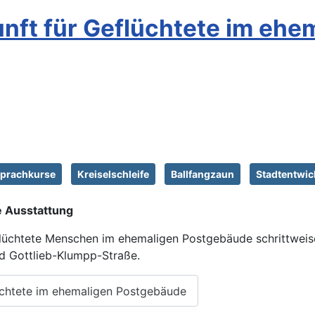
nft für Geflüchtete im ehe
prachkurse
Kreiselschleife
Ballfangzaun
Stadtentwi
e Ausstattung
eflüchtete Menschen im ehemaligen Postgebäude schrittweise
und Gottlieb-Klumpp-Straße.
üchtete im ehemaligen Postgebäude