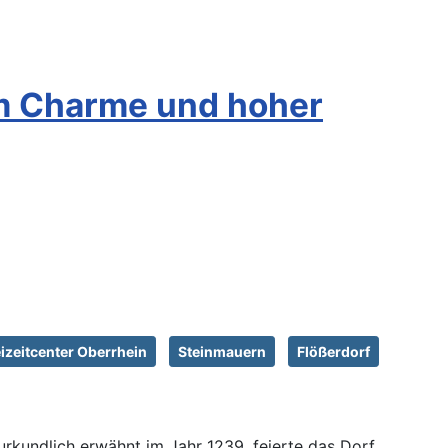
em Charme und hoher
izeitcenter Oberrhein
Steinmauern
Flößerdorf
urkundlich erwähnt im Jahr 1239, feierte das Dorf