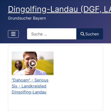
Dingolfing-Landau (DGF, L
Grundsucher Bayern
Search
Suchen
"Dahoam" - Serious
Six - Landkreislied
Dingolfing-Landau