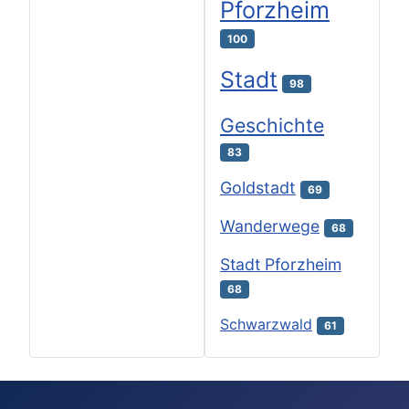
Pforzheim
100
Stadt
98
Geschichte
83
Goldstadt
69
Wanderwege
68
Stadt Pforzheim
68
Schwarzwald
61