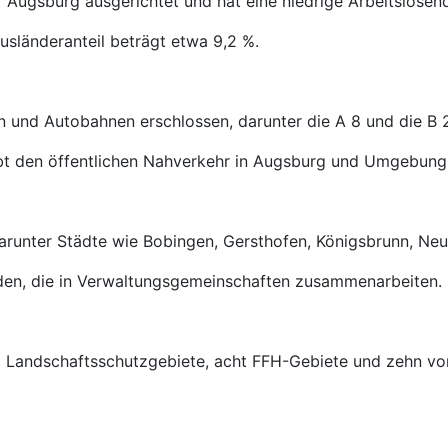
f Augsburg ausgerichtet und hat eine niedrige Arbeitslosen
usländeranteil beträgt etwa 9,2 %.
n und Autobahnen erschlossen, darunter die A 8 und die B 
ibt den öffentlichen Nahverkehr in Augsburg und Umgebung
arunter Städte wie Bobingen, Gersthofen, Königsbrunn, N
den, die in Verwaltungsgemeinschaften zusammenarbeiten.
rei Landschaftsschutzgebiete, acht FFH-Gebiete und zehn