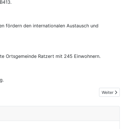
B413.
en fördern den internationalen Austausch und
ste Ortsgemeinde Ratzert mit 245 Einwohnern.
g.
Nächster Beitr
Weiter