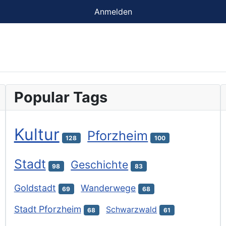
Anmelden
Popular Tags
Kultur
Pforzheim
128
100
Stadt
Geschichte
98
83
Goldstadt
Wanderwege
69
68
Stadt Pforzheim
Schwarzwald
68
61