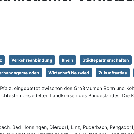
z
Verkehrsanbindung
Rhein
Städtepartnerschaften
erbandsgemeinden
Wirtschaft Neuwied
Zukunftsatlas
-Pfalz, eingebettet zwischen den Großräumen Bonn und Kob
chtesten besiedelten Landkreisen des Bundeslandes. Die Kr
ch, Bad Hönningen, Dierdorf, Linz, Puderbach, Rengsdorf/