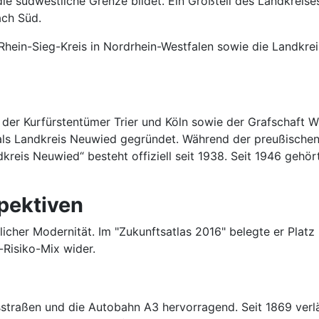
 die südwestliche Grenze bildet. Ein Großteil des Landkre
ach Süd.
hein-Sieg-Kreis in Nordrhein-Westfalen sowie die Landkrei
l der Kurfürstentümer Trier und Köln sowie der Grafschaft
ls Landkreis Neuwied gegründet. Während der preußischen 
eis Neuwied“ besteht offiziell seit 1938. Seit 1946 gehö
pektiven
licher Modernität. Im "Zukunftsatlas 2016" belegte er Plat
-Risiko-Mix wider.
straßen und die Autobahn A3 hervorragend. Seit 1869 verl