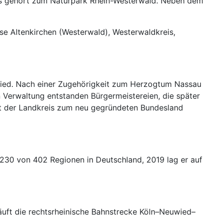
ises gehört zum Naturpark Rhein-Westerwald. Neben dem
se Altenkirchen (Westerwald), Westerwaldkreis,
 Wied. Nach einer Zugehörigkeit zum Herzogtum Nassau
Verwaltung entstanden Bürgermeistereien, die später
rt der Landkreis zum neu gegründeten Bundesland
z 230 von 402 Regionen in Deutschland, 2019 lag er auf
äuft die rechtsrheinische Bahnstrecke Köln–Neuwied–