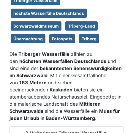
Triberger Wasserfälle
höchste Wasserfälle Deutschlands
Schwarzwaldmuseum
Triberg-Land
Übernachtung
Fotospots
Triberg
Die
Triberger Wasserfälle
zählen zu
den
höchsten Wasserfällen Deutschlands
und
sind eine der
bekanntesten Sehenswürdigkeiten
im Schwarzwald
. Mit einer Gesamtfallhöhe
von
163 Metern
und sieben
beeindruckenden
Kaskaden
bieten sie ein
atemberaubendes Naturschauspiel. Eingebettet in
die malerische Landschaft des
Mittleren
Schwarzwalds
sind die Wasserfälle ein
Muss für
jeden Urlaub in Baden-Württemberg
.