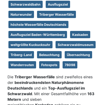
Schwarzwaldbahn
Ausflugsziel
Naturwunder
Triberger Wasserfälle
höchste Wasserfälle Deutschlands
Ausflugsziel Baden-Württemberg
Kaskaden
weltgrößte Kuckucksuhr
Schwarzwaldmuseum
Triberg-Land
Beleuchtung
Übernachtung
Wanderrouten
Fotospots
78098
Die
Triberger Wasserfälle
sind zweifellos eines
der
beeindruckendsten Naturphänomene
Deutschlands
und ein
Top-Ausflugsziel im
Schwarzwald
. Mit einer Gesamtfallhöhe von
163
Metern
und sieben
majestätischen
Kaskaden
gehören sie zu