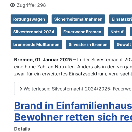
Zugriffe: 298
Rettungswagen
Sicherheitsmaßnahmen
Einsatzkr
Silvesternacht 2024
Feuerwehr Bremen
Notruf
brennende Mülltonnen
Silvester in Bremen
Gewalt 
Bremen, 01. Januar 2025
– In der Silvesternacht 2
eine hohe Zahl an Notrufen. Anders als in den verg
zwar für ein erweitertes Einsatzspektrum, verursac
Weiterlesen: Silvesternacht 2024/2025: Feuerwe
Brand in Einfamilienha
Bewohner retten sich re
Details