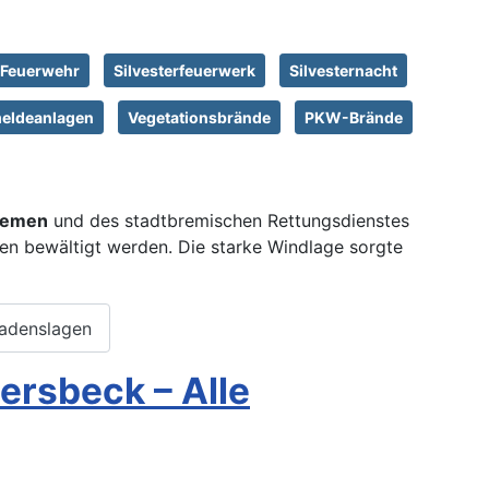
e Feuerwehr
Silvesterfeuerwerk
Silvesternacht
eldeanlagen
Vegetationsbrände
PKW-Brände
remen
und des stadtbremischen Rettungsdienstes
en bewältigt werden. Die starke Windlage sorgte
hadenslagen
rsbeck – Alle