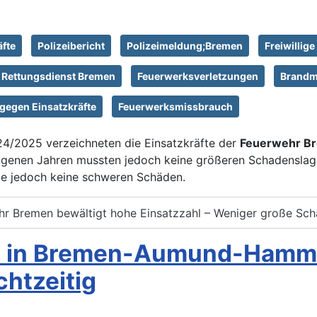
äfte
Polizeibericht
Polizeimeldung;Bremen
Freiwillig
Rettungsdienst Bremen
Feuerwerksverletzungen
Brandm
gegen Einsatzkräfte
Feuerwerksmissbrauch
024/2025 verzeichneten die Einsatzkräfte der
Feuerwehr B
angenen Jahren mussten jedoch keine größeren Schadenslag
hte jedoch keine schweren Schäden.
hr Bremen bewältigt hohe Einsatzzahl – Weniger große Sc
us in Bremen-Aumund-Hamme
chtzeitig