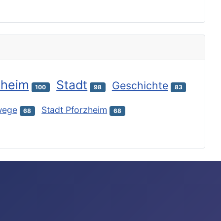
zheim
Stadt
Geschichte
100
98
83
wege
Stadt Pforzheim
68
68