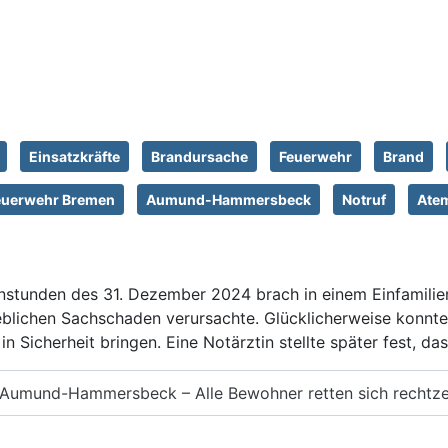
Einsatzkräfte
Brandursache
Feuerwehr
Brand
euerwehr Bremen
Aumund-Hammersbeck
Notruf
Ate
nstunden des 31. Dezember 2024 brach in einem Einfamilie
eblichen Sachschaden verursachte. Glücklicherweise konnt
n Sicherheit bringen. Eine Notärztin stellte später fest, d
n-Aumund-Hammersbeck – Alle Bewohner retten sich rechtze