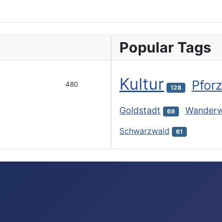
Popular Tags
Kultur
Pfor
480
128
Goldstadt
Wander
69
Schwarzwald
61