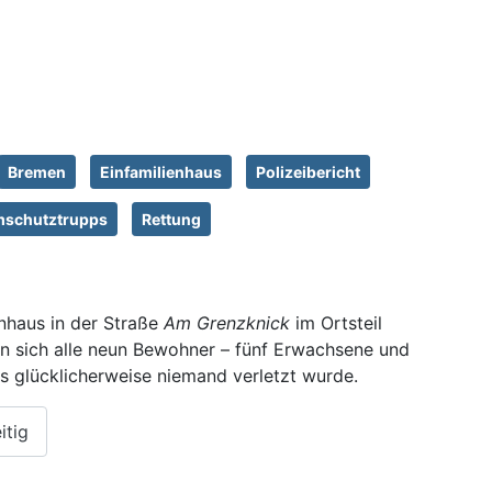
Bremen
Einfamilienhaus
Polizeibericht
mschutztrupps
Rettung
nhaus in der Straße
Am Grenzknick
im Ortsteil
en sich alle neun Bewohner – fünf Erwachsene und
ass glücklicherweise niemand verletzt wurde.
itig