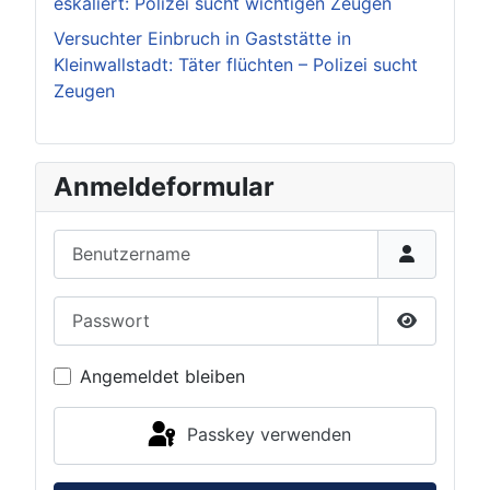
eskaliert: Polizei sucht wichtigen Zeugen
Versuchter Einbruch in Gaststätte in
Kleinwallstadt: Täter flüchten – Polizei sucht
Zeugen
Anmeldeformular
Benutzername
Passwort
Passwort 
Angemeldet bleiben
Passkey verwenden