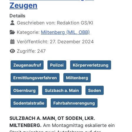
Zeugen
Details
Geschrieben von:
Redaktion GS/KI
Kategorie:
Miltenberg (MIL, OBB)
Veröffentlicht: 27. Dezember 2024
Zugriffe: 247
Zeugenaufruf
Polizei
Körperverletzung
Ermittlungsverfahren
Miltenberg
Obernburg
Sulzbach a. Main
Soden
Sodentalstraße
Fahrbahnverengung
SULZBACH A. MAIN, OT SODEN, LKR.
MILTENBERG.
Am Montagmittag eskalierte ein