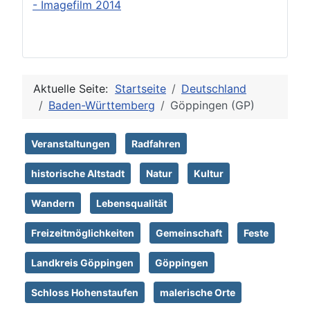
- Imagefilm 2014
Aktuelle Seite:
Startseite
Deutschland
Baden-Württemberg
Göppingen (GP)
Veranstaltungen
Radfahren
historische Altstadt
Natur
Kultur
Wandern
Lebensqualität
Freizeitmöglichkeiten
Gemeinschaft
Feste
Landkreis Göppingen
Göppingen
Schloss Hohenstaufen
malerische Orte