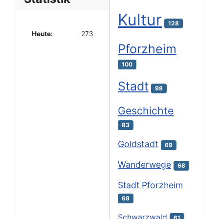
Kultur
128
Heute:
273
Pforzheim
100
Stadt
98
Geschichte
83
Goldstadt
69
Wanderwege
68
Stadt Pforzheim
68
Schwarzwald
61