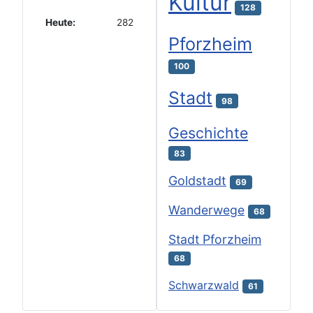
Kultur
128
Heute:
282
Pforzheim
100
Stadt
98
Geschichte
83
Goldstadt
69
Wanderwege
68
Stadt Pforzheim
68
Schwarzwald
61