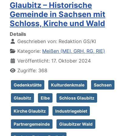
Glaubitz – Historische
Gemeinde in Sachsen mit
Schloss, Kirche und Wald
Details
Geschrieben von:
Redaktion GS/KI
Kategorie:
Meißen (MEI, GRH, RG, RIE)
Veröffentlicht: 17. Oktober 2024
Zugriffe: 368
Gedenkstätte
Kulturdenkmale
Sachsen
Glaubitz
Elbe
Schloss Glaubitz
Kirche Glaubitz
Industriegebiet
Partnergemeinde
Glaubitzer Wald