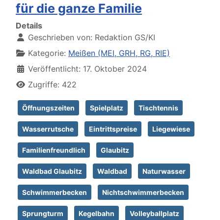
für die ganze Familie
Details
Geschrieben von:
Redaktion GS/KI
Kategorie:
Meißen (MEI, GRH, RG, RIE)
Veröffentlicht: 17. Oktober 2024
Zugriffe: 422
Öffnungszeiten
Spielplatz
Tischtennis
Wasserrutsche
Eintrittspreise
Liegewiese
Familienfreundlich
Glaubitz
Waldbad Glaubitz
Waldbad
Naturwasser
Schwimmerbecken
Nichtschwimmerbecken
Sprungturm
Kegelbahn
Volleyballplatz