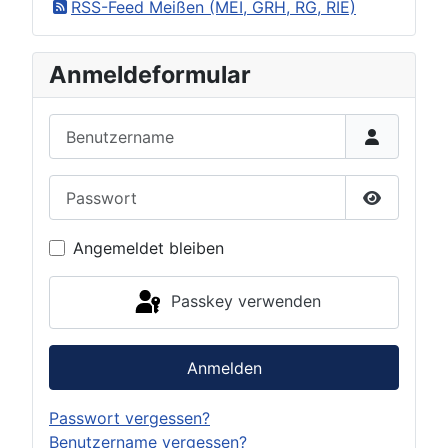
RSS-Feed Meißen (MEI, GRH, RG, RIE)
Anmeldeformular
Benutzername
Passwort
Passwort 
Angemeldet bleiben
Passkey verwenden
Anmelden
Passwort vergessen?
Benutzername vergessen?