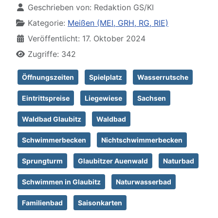
Geschrieben von:
Redaktion GS/KI
Kategorie:
Meißen (MEI, GRH, RG, RIE)
Veröffentlicht: 17. Oktober 2024
Zugriffe: 342
Öffnungszeiten
Spielplatz
Wasserrutsche
Eintrittspreise
Liegewiese
Sachsen
Waldbad Glaubitz
Waldbad
Schwimmerbecken
Nichtschwimmerbecken
Sprungturm
Glaubitzer Auenwald
Naturbad
Schwimmen in Glaubitz
Naturwasserbad
Familienbad
Saisonkarten