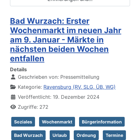
Bad Wurzach: Erster
Wochenmarkt im neuen Jahr
am 9. Januar - Märkte in
nächsten beiden Wochen
entfallen
Details
Geschrieben von:
Pressemitteilung
Kategorie:
Ravensburg (RV, SLG, ÜB, WG)
Veröffentlicht: 19. Dezember 2024
Zugriffe: 272
Soziales
Wochenmarkt
Bürgerinformation
Bad Wurzach
Urlaub
Ordnung
Termine