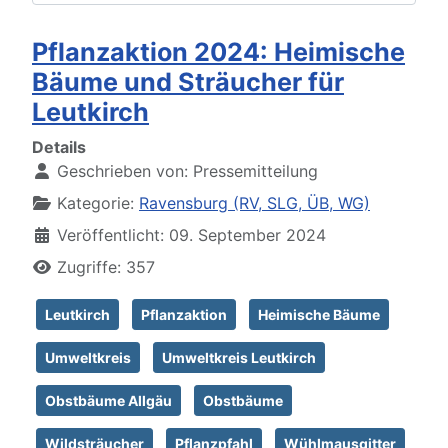
Pflanzaktion 2024: Heimische
Bäume und Sträucher für
Leutkirch
Details
Geschrieben von:
Pressemitteilung
Kategorie:
Ravensburg (RV, SLG, ÜB, WG)
Veröffentlicht: 09. September 2024
Zugriffe: 357
Leutkirch
Pflanzaktion
Heimische Bäume
Umweltkreis
Umweltkreis Leutkirch
Obstbäume Allgäu
Obstbäume
Wildsträucher
Pflanzpfahl
Wühlmausgitter