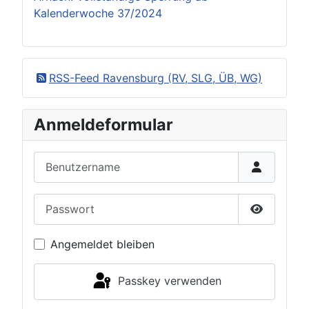
Kalenderwoche 37/2024
RSS-Feed Ravensburg (RV, SLG, ÜB, WG)
Anmeldeformular
Benutzername
Passwort
Passwort 
Angemeldet bleiben
Passkey verwenden