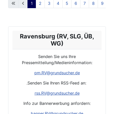
1
2
3
4
5
6
7
8
9
1
Ravensburg (RV, SLG, ÜB,
WG)
Senden Sie uns Ihre
Pressemitteilung/Medieninformation:
pm.
RV
@grundsucher.de
.Senden Sie Ihren RSS-Feed an:
rss.RV
@grundsucher.de
Info zur Bannerwerbung anfordern:
banner.RV@grundsucher.de