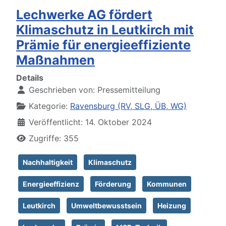
Lechwerke AG fördert
Klimaschutz in Leutkirch mit
Prämie für energieeffiziente
Maßnahmen
Details
Geschrieben von:
Pressemitteilung
Kategorie:
Ravensburg (RV, SLG, ÜB, WG)
Veröffentlicht: 14. Oktober 2024
Zugriffe: 355
Nachhaltigkeit
Klimaschutz
Energieeffizienz
Förderung
Kommunen
Leutkirch
Umweltbewusstsein
Heizung