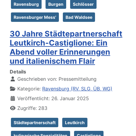
Ravensburg
Burgen
Schlösser
Ravensburger Mess'
Bad Waldsee
30 Jahre Städtepartnerschaft
Leutkirch-Castiglione: Ein
Abend voller Erinnerungen
und italienischem Flair
Details
Geschrieben von:
Pressemitteilung
Kategorie:
Ravensburg (RV, SLG, ÜB, WG)
Veröffentlicht: 26. Januar 2025
Zugriffe: 283
Städtepartnerschaft
Leutkirch
kulinarische Spezialitäten
Castiglione