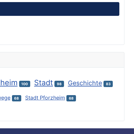
zheim
Stadt
Geschichte
100
98
83
wege
Stadt Pforzheim
68
68