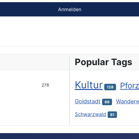
Anmelden
Popular Tags
Kultur
Pfor
276
128
Goldstadt
Wander
69
Schwarzwald
61