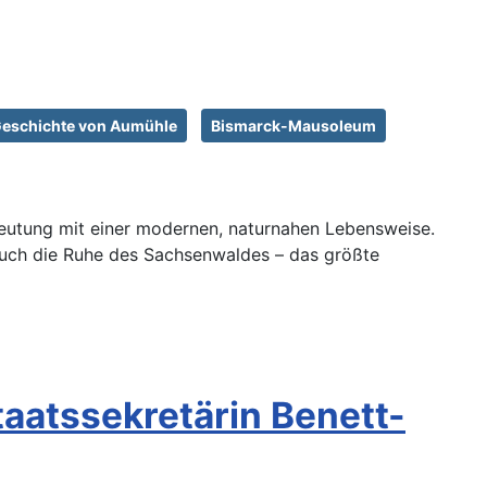
eschichte von Aumühle
Bismarck-Mausoleum
eutung mit einer modernen, naturnahen Lebensweise.
auch die Ruhe des Sachsenwaldes – das größte
Staatssekretärin Benett-