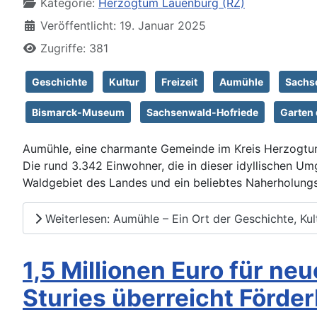
Kategorie:
Herzogtum Lauenburg (RZ)
Veröffentlicht: 19. Januar 2025
Zugriffe: 381
Geschichte
Kultur
Freizeit
Aumühle
Sachs
Bismarck-Museum
Sachsenwald-Hofriede
Garten 
Aumühle, eine charmante Gemeinde im Kreis Herzogtum 
Die rund 3.342 Einwohner, die in dieser idyllischen 
Waldgebiet des Landes und ein beliebtes Naherholungs
Weiterlesen: Aumühle – Ein Ort der Geschichte, Ku
1,5 Millionen Euro für ne
Sturies überreicht Förde