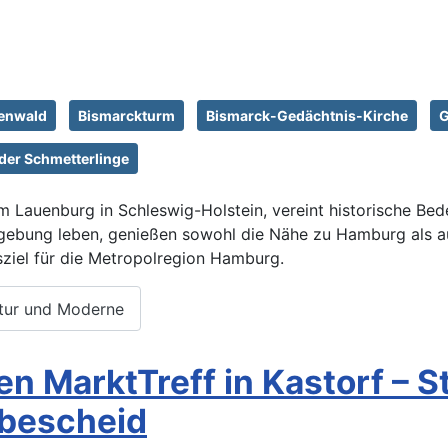
enwald
Bismarckturm
Bismarck-Gedächtnis-Kirche
G
der Schmetterlinge
Lauenburg in Schleswig-Holstein, vereint historische Bed
Umgebung leben, genießen sowohl die Nähe zu Hamburg als 
ziel für die Metropolregion Hamburg.
ltur und Moderne
uen MarktTreff in Kastorf – 
rbescheid