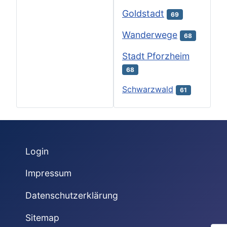
Goldstadt
69
Wanderwege
68
Stadt Pforzheim
68
Schwarzwald
61
Login
Impressum
Datenschutzerklärung
Sitemap