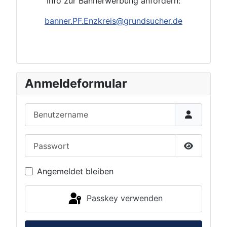
Info zur Bannerwerbung anfordern:
banner.PF.Enzkreis@grundsucher.de
Anmeldeformular
Benutzername
Passwort
Passwort 
Angemeldet bleiben
Passkey verwenden