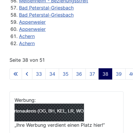
Meißenheim - Beziehungsstreit
Bad Peterstal-Griesbach
Bad Peterstal-Griesbach
Appenweier
Appenweier
Achern
Achern
Seite 38 von 51
33
34
35
36
37
38
39
4
Werbung:
„Ihre Werbung verdient einen Platz hier!“