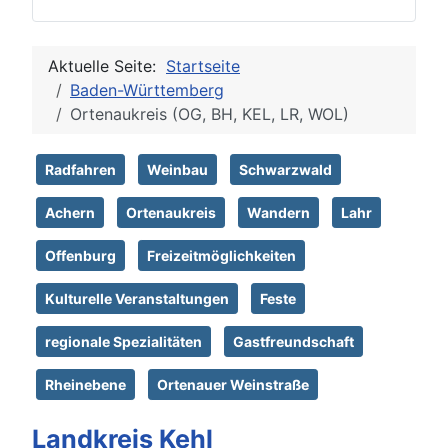
Aktuelle Seite:
Startseite
Baden-Württemberg
Ortenaukreis (OG, BH, KEL, LR, WOL)
Radfahren
Weinbau
Schwarzwald
Achern
Ortenaukreis
Wandern
Lahr
Offenburg
Freizeitmöglichkeiten
Kulturelle Veranstaltungen
Feste
regionale Spezialitäten
Gastfreundschaft
Rheinebene
Ortenauer Weinstraße
Landkreis Kehl