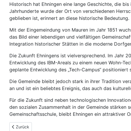
Historisch hat Ehningen eine lange Geschichte, die bis
Jahrhunderte wurde der Ort von verschiedenen Herrsch
geblieben ist, erinnert an diese historische Bedeutung.
Mit der Eingemeindung von Mauren im Jahr 1851 wuchs 
das Bild einer lebendigen und vielfältigen Gemeinschaf
Integration historischer Stätten in die moderne Dorfge
Die Zukunft Ehningens ist vielversprechend. Im Jahr 
Entwicklung des IBM-Areals zu einem neuen Wohn-Tech
geplante Entwicklung des „Tech-Campus“ positioniert 
Die Gemeinde bleibt jedoch stark in ihrer Tradition ver
an und ist ein beliebtes Ereignis, das auch das kulture
Für die Zukunft sind neben technologischen Innovatio
den sozialen Zusammenhalt in der Gemeinde stärken s
Gemeinschaftsschule, bleibt Ehningen ein attraktiver Or
Vorheriger Beitrag: Gärtringen – Eine attraktive Gemeinde im 
Zurück