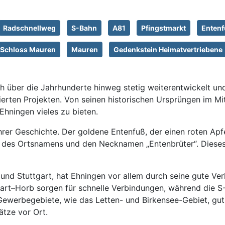
Radschnellweg
S-Bahn
A81
Pfingstmarkt
Enten
Schloss Mauren
Mauren
Gedenkstein Heimatvertriebene
 über die Jahrhunderte hinweg stetig weiterentwickelt und
erten Projekten. Von seinen historischen Ursprüngen im Mitt
Ehningen vieles zu bieten.
r Geschichte. Der goldene Entenfuß, der einen roten Apfel
se des Ortsnamens und den Necknamen „Entenbrüter“. Dieses
und Stuttgart, hat Ehningen vor allem durch seine gute Ve
rt–Horb sorgen für schnelle Verbindungen, während die S-B
 Gewerbegebiete, wie das Letten- und Birkensee-Gebiet, gut
ätze vor Ort.