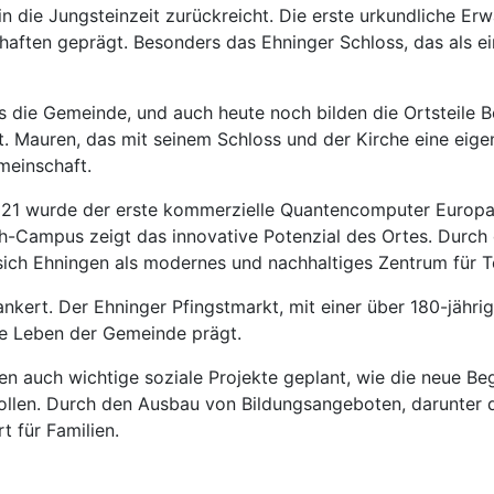
 in die Jungsteinzeit zurückreicht. Die erste urkundliche 
aften geprägt. Besonders das Ehninger Schloss, das als ei
die Gemeinde, und auch heute noch bilden die Ortsteile Be
t. Mauren, das mit seinem Schloss und der Kirche eine eigene
meinschaft.
2021 wurde der erste kommerzielle Quantencomputer Europa
-Campus zeigt das innovative Potenzial des Ortes. Durch
sich Ehningen als modernes und nachhaltiges Zentrum für 
ankert. Der Ehninger Pfingstmarkt, mit einer über 180-jähri
lle Leben der Gemeinde prägt.
nen auch wichtige soziale Projekte geplant, wie die neue 
ollen. Durch den Ausbau von Bildungsangeboten, darunter 
t für Familien.
Landkreis Böblingen