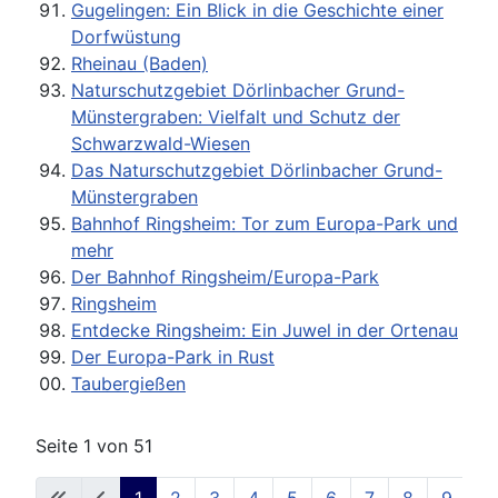
Gugelingen: Ein Blick in die Geschichte einer
Dorfwüstung
Rheinau (Baden)
Naturschutzgebiet Dörlinbacher Grund-
Münstergraben: Vielfalt und Schutz der
Schwarzwald-Wiesen
Das Naturschutzgebiet Dörlinbacher Grund-
Münstergraben
Bahnhof Ringsheim: Tor zum Europa-Park und
mehr
Der Bahnhof Ringsheim/Europa-Park
Ringsheim
Entdecke Ringsheim: Ein Juwel in der Ortenau
Der Europa-Park in Rust
Taubergießen
Seite 1 von 51
1
2
3
4
5
6
7
8
9
1