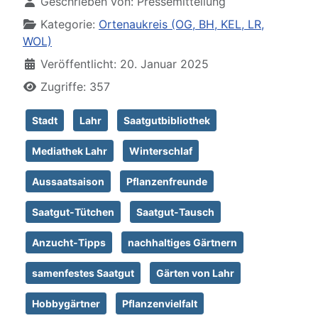
Geschrieben von:
Pressemitteilung
Kategorie:
Ortenaukreis (OG, BH, KEL, LR,
WOL)
Veröffentlicht: 20. Januar 2025
Zugriffe: 357
Stadt
Lahr
Saatgutbibliothek
Mediathek Lahr
Winterschlaf
Aussaatsaison
Pflanzenfreunde
Saatgut-Tütchen
Saatgut-Tausch
Anzucht-Tipps
nachhaltiges Gärtnern
samenfestes Saatgut
Gärten von Lahr
Hobbygärtner
Pflanzenvielfalt