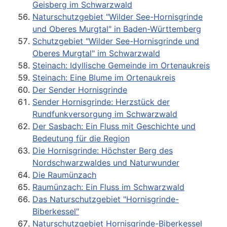
Geisberg im Schwarzwald
Naturschutzgebiet "Wilder See-Hornisgrinde
und Oberes Murgtal" in Baden-Württemberg
Schutzgebiet "Wilder See-Hornisgrinde und
Oberes Murgtal" im Schwarzwald
Steinach: Idyllische Gemeinde im Ortenaukreis
Steinach: Eine Blume im Ortenaukreis
Der Sender Hornisgrinde
Sender Hornisgrinde: Herzstück der
Rundfunkversorgung im Schwarzwald
Der Sasbach: Ein Fluss mit Geschichte und
Bedeutung für die Region
Die Hornisgrinde: Höchster Berg des
Nordschwarzwaldes und Naturwunder
Die Raumünzach
Raumünzach: Ein Fluss im Schwarzwald
Das Naturschutzgebiet "Hornisgrinde-
Biberkessel"
Naturschutzgebiet Hornisgrinde-Biberkessel