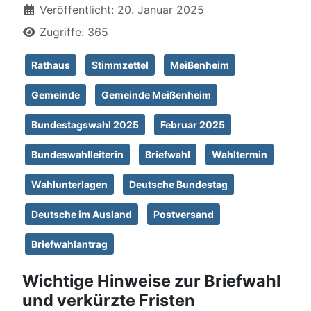
Veröffentlicht: 20. Januar 2025
Zugriffe: 365
Rathaus
Stimmzettel
Meißenheim
Gemeinde
Gemeinde Meißenheim
Bundestagswahl 2025
Februar 2025
Bundeswahlleiterin
Briefwahl
Wahltermin
Wahlunterlagen
Deutsche Bundestag
Deutsche im Ausland
Postversand
Briefwahlantrag
Wichtige Hinweise zur Briefwahl
und verkürzte Fristen