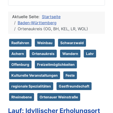
Aktuelle Seite:
Startseite
Baden-Württemberg
Ortenaukreis (OG, BH, KEL, LR, WOL)
Radfahren
Weinbau
Schwarzwald
Achern
Ortenaukreis
Wandern
Lahr
Offenburg
Freizeitmöglichkeiten
Kulturelle Veranstaltungen
Feste
regionale Spezialitäten
Gastfreundschaft
Rheinebene
Ortenauer Weinstraße
Lauf: Idyllischer Erholungsort