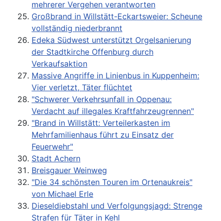
mehrerer Vergehen verantworten
Großbrand in Willstätt-Eckartsweier: Scheune
vollständig niederbrannt
Edeka Südwest unterstützt Orgelsanierung
der Stadtkirche Offenburg durch
Verkaufsaktion
Massive Angriffe in Linienbus in Kuppenheim:
Vier verletzt, Täter flüchtet
"Schwerer Verkehrsunfall in Oppenau:
Verdacht auf illegales Kraftfahrzeugrennen"
"Brand in Willstätt: Verteilerkasten im
Mehrfamilienhaus führt zu Einsatz der
Feuerwehr"
Stadt Achern
Breisgauer Weinweg
"Die 34 schönsten Touren im Ortenaukreis"
von Michael Erle
Dieseldiebstahl und Verfolgungsjagd: Strenge
Strafen für Täter in Kehl