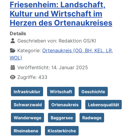
Friesenheim: Landschaft,
Kultur und Wirtschaft im
Herzen des Ortenaukreises
Details
Geschrieben von:
Redaktion GS/KI
Kategorie:
Ortenaukreis (OG, BH, KEL, LR,
WOL)
Veröffentlicht: 14. Januar 2025
Zugriffe: 433
Infrastruktur
Wirtschaft
Geschichte
Schwarzwald
Ortenaukreis
Lebensqualität
Wanderwege
Baggersee
Radwege
Rheinebene
Klosterkirche