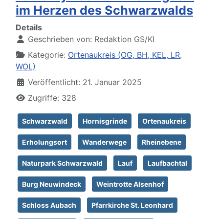
im Herzen des Schwarzwalds
Details
Geschrieben von:
Redaktion GS/KI
Kategorie:
Ortenaukreis (OG, BH, KEL, LR,
WOL)
Veröffentlicht: 21. Januar 2025
Zugriffe: 328
Schwarzwald
Hornisgrinde
Ortenaukreis
Erholungsort
Wanderwege
Rheinebene
Naturpark Schwarzwald
Lauf
Laufbachtal
Burg Neuwindeck
Weintrotte Alsenhof
Schloss Aubach
Pfarrkirche St. Leonhard