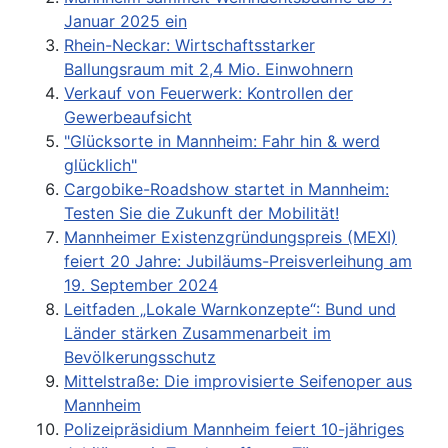
Januar 2025 ein
Rhein-Neckar: Wirtschaftsstarker
Ballungsraum mit 2,4 Mio. Einwohnern
Verkauf von Feuerwerk: Kontrollen der
Gewerbeaufsicht
"Glücksorte in Mannheim: Fahr hin & werd
glücklich"
Cargobike-Roadshow startet in Mannheim:
Testen Sie die Zukunft der Mobilität!
Mannheimer Existenzgründungspreis (MEXI)
feiert 20 Jahre: Jubiläums-Preisverleihung am
19. September 2024
Leitfaden „Lokale Warnkonzepte“: Bund und
Länder stärken Zusammenarbeit im
Bevölkerungsschutz
Mittelstraße: Die improvisierte Seifenoper aus
Mannheim
Polizeipräsidium Mannheim feiert 10-jähriges