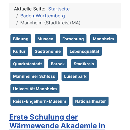
Aktuelle Seite:
Startseite
Baden-Württemberg
Mannheim (Stadtkreis)(MA)
Bildung
Museen
Forschung
Mannheim
Kultur
Gastronomie
Lebensqualität
Quadratestadt
Barock
Stadtkreis
Mannheimer Schloss
Luisenpark
Universität Mannheim
Reiss-Engelhorn-Museum
Nationaltheater
Erste Schulung der
Wärmewende Akademie in