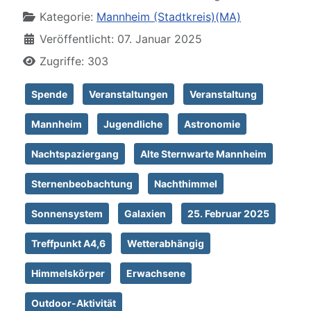
Kategorie:
Mannheim (Stadtkreis)(MA)
Veröffentlicht: 07. Januar 2025
Zugriffe: 303
Spende
Veranstaltungen
Veranstaltung
Mannheim
Jugendliche
Astronomie
Nachtspaziergang
Alte Sternwarte Mannheim
Sternenbeobachtung
Nachthimmel
Sonnensystem
Galaxien
25. Februar 2025
Treffpunkt A4,6
Wetterabhängig
Himmelskörper
Erwachsene
Outdoor-Aktivität