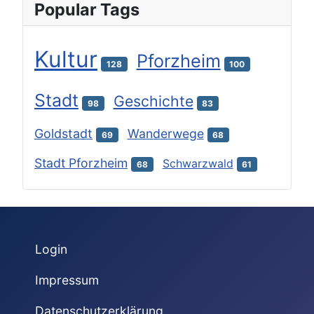
Popular Tags
Kultur
Pforzheim
128
100
Stadt
Geschichte
98
83
Goldstadt
Wanderwege
69
68
Stadt Pforzheim
Schwarzwald
68
61
Login
Impressum
Datenschutzerklärung