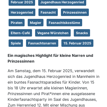
Februar 2025
Jugendhaus Herzogenried
Herzogenried
Fasnacht
Prinzessinnen
Piraten
Magier
Fasnachtskostüme
Eltern-Café
Vegane Würstchen
Snacks
Spiele
Fasnachtsnarren
15. Februar 2025
Ein magisches Highlight für kleine Narren und
Prinzessinnen
Am Samstag, dem 15. Februar 2025, verwandelt
sich das Jugendhaus Herzogenried in Mannheim in
ein buntes Fasnachtsparadies für Kinder. Von 15
bis 18 Uhr erwartet alle kleinen Magier
innen,
Prinz
essinnen und Pirat*innen eine ausgelassene
Kinderfasnachtsparty im Saal des Jugendhauses,
Zum Herrenried 12. Mit einer Mischung aus