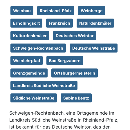
Weinbau
Rheinland-Pfalz
Weinberge
Erholungsort
Frankreich
Naturdenkmäler
Kulturdenkmäler
Deutsches Weintor
Schweigen-Rechtenbach
Deutsche Weinstraße
Weinlehrpfad
Bad Bergzabern
Grenzgemeinde
Ortsbürgermeisterin
Landkreis Südliche Weinstraße
Südliche Weinstraße
Sabine Bentz
Schweigen-Rechtenbach, eine Ortsgemeinde im
Landkreis Südliche Weinstraße in Rheinland-Pfalz,
ist bekannt für das Deutsche Weintor, das den