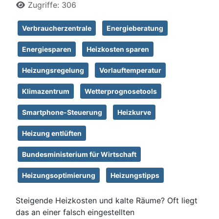
Zugriffe: 306
Verbraucherzentrale
Energieberatung
Energiesparen
Heizkosten sparen
Heizungsregelung
Vorlauftemperatur
Klimazentrum
Wetterprognosetools
Smartphone-Steuerung
Heizkurve
Heizung entlüften
Bundesministerium für Wirtschaft
Heizungsoptimierung
Heizungstipps
Steigende Heizkosten und kalte Räume? Oft liegt
das an einer falsch eingestellten