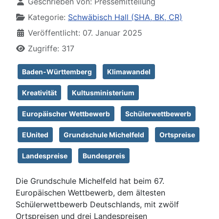
Geschrieben von:
Pressemitteilung
Kategorie:
Schwäbisch Hall (SHA, BK, CR)
Veröffentlicht: 07. Januar 2025
Zugriffe: 317
Baden-Württemberg
Klimawandel
Kreativität
Kultusministerium
Europäischer Wettbewerb
Schülerwettbewerb
EUnited
Grundschule Michelfeld
Ortspreise
Landespreise
Bundespreis
Die Grundschule Michelfeld hat beim 67.
Europäischen Wettbewerb, dem ältesten
Schülerwettbewerb Deutschlands, mit zwölf
Ortspreisen und drei Landespreisen