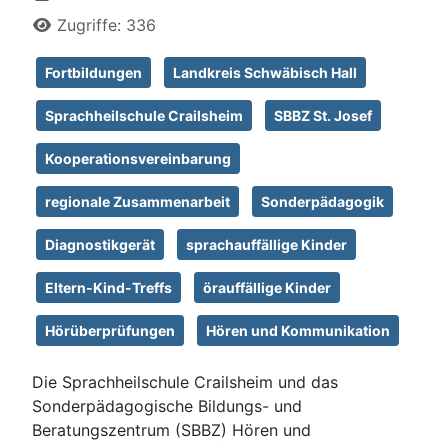
Zugriffe: 336
Fortbildungen
Landkreis Schwäbisch Hall
Sprachheilschule Crailsheim
SBBZ St. Josef
Kooperationsvereinbarung
regionale Zusammenarbeit
Sonderpädagogik
Diagnostikgerät
sprachauffällige Kinder
Eltern-Kind-Treffs
örauffällige Kinder
Hörüberprüfungen
Hören und Kommunikation
Die Sprachheilschule Crailsheim und das
Sonderpädagogische Bildungs- und
Beratungszentrum (SBBZ) Hören und