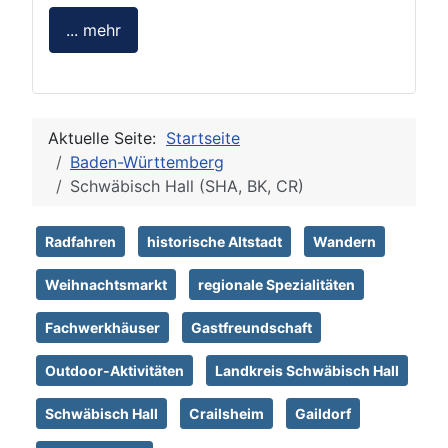
... mehr
Aktuelle Seite:
Startseite
Baden-Württemberg
Schwäbisch Hall (SHA, BK, CR)
Radfahren
historische Altstadt
Wandern
Weihnachtsmarkt
regionale Spezialitäten
Fachwerkhäuser
Gastfreundschaft
Outdoor-Aktivitäten
Landkreis Schwäbisch Hall
Schwäbisch Hall
Crailsheim
Gaildorf