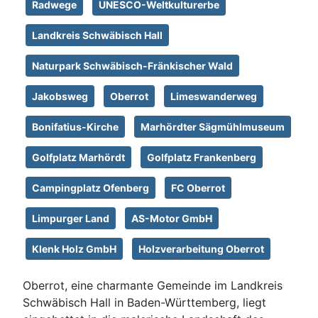
Radwege
UNESCO-Weltkulturerbe
Landkreis Schwäbisch Hall
Naturpark Schwäbisch-Fränkischer Wald
Jakobsweg
Oberrot
Limeswanderweg
Bonifatius-Kirche
Marhördter Sägmühlmuseum
Golfplatz Marhördt
Golfplatz Frankenberg
Campingplatz Ofenberg
FC Oberrot
Limpurger Land
AS-Motor GmbH
Klenk Holz GmbH
Holzverarbeitung Oberrot
Oberrot, eine charmante Gemeinde im Landkreis
Schwäbisch Hall in Baden-Württemberg, liegt