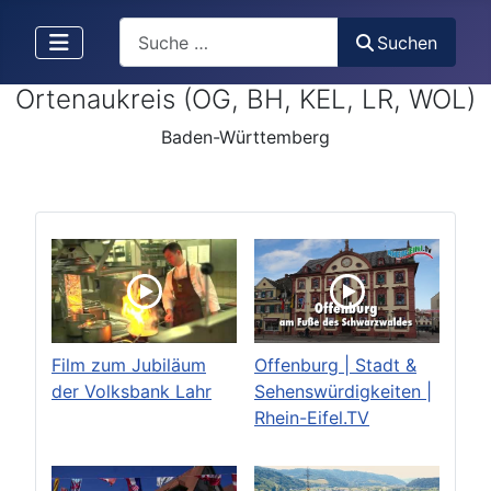
Search
Suchen
Ortenaukreis (OG, BH, KEL, LR, WOL)
Baden-Württemberg
Film zum Jubiläum
Offenburg | Stadt &
der Volksbank Lahr
Sehenswürdigkeiten |
Rhein-Eifel.TV