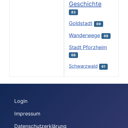
Geschichte
83
Goldstadt
69
Wanderwege
68
Stadt Pforzheim
68
Schwarzwald
61
Login
Impressum
Datenschutzerklärung